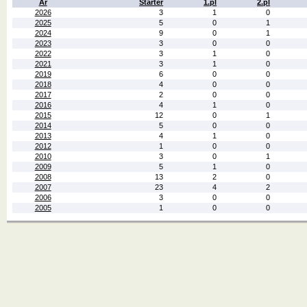
År
Starter
1.pl
2.pl
2026
3
1
0
2025
5
0
1
2024
9
0
1
2023
3
0
0
2022
3
1
0
2021
3
1
0
2019
6
0
0
2018
4
0
0
2017
2
0
0
2016
4
1
0
2015
12
0
1
2014
5
0
0
2013
4
1
0
2012
1
0
0
2010
3
0
1
2009
5
1
0
2008
13
2
0
2007
23
4
2
2006
3
0
0
2005
1
0
0