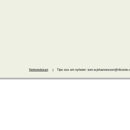
Nettstedskart
Tips oss om nyheter: tom.w.johannessen@rikstoto.