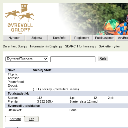
Nyheter
Skjema
Kurs/info
Reglement
Publikasjoner
Avl/Br
Du er her:
Start
Information in English
SEARCH for horses
Søk etter rytter
Navn:
Nicolaj Stott
Tlf.priv.:
Adresse:
Postnr/sted:
E-post:
Lisens:
( JU ) Jockey, (med utenl. lisens)
Totalstatistikk
Starter:
112
1.pl:
12
2.pl:
Premier:
3 232 165,-
Starter siste 12 mnd:
Eventuell utelukkelse
Utelukket:
Bane:
Karriere
Løp