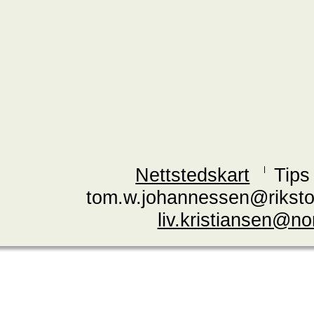
Nettstedskart
Tips
tom.w.johannessen@riksto
liv.kristiansen@n