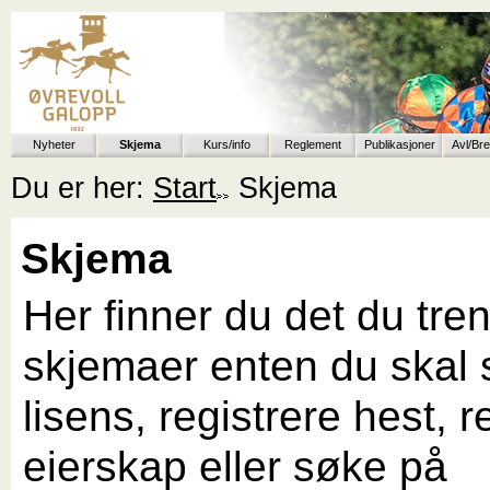
Nyheter
Skjema
Kurs/info
Reglement
Publikasjoner
Avl/Br
Du er her:
Start
Skjema
Skjema
Her finner du det du tre
skjemaer enten du skal
lisens, registrere hest, r
eierskap eller søke på