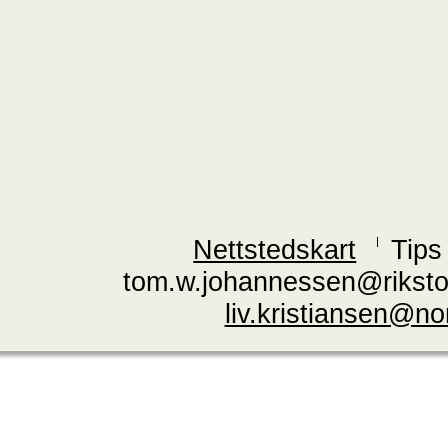
Nettstedskart
Tips
tom.w.johannessen@riksto
liv.kristiansen@n