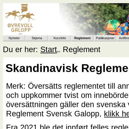
Nyheter
Skjema
Kurs/info
Reglement
Publikasjoner
Avl/Br
Du er her:
Start
Reglement
Skandinavisk Regleme
Merk: Översätts reglementet till an
och uppkommer tvist om innebörde
översättningen gäller den svenska 
Reglement Svensk Galopp,
klikk h
Fra 2021 ble det innført felles regl