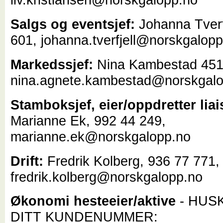
Salgs og eventsjef:
Johanna Tverf
601, johanna.tverfjell@norskgalop
Markedssjef:
Nina Kambestad 451
nina.agnete.kambestad@norskgal
Stamboksjef, eier/oppdretter liai
Marianne Ek, 992 44 249,
marianne.ek@norskgalopp.no
Drift:
Fredrik Kolberg, 936 77 771,
fredrik.kolberg@norskgalopp.no
Økonomi hesteeier/aktive
- HUS
DITT KUNDENUMMER: