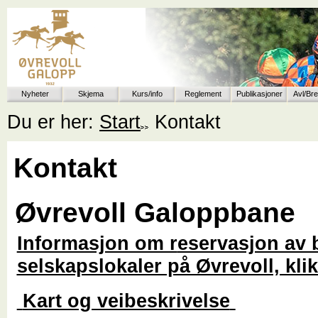
Nyheter
Skjema
Kurs/info
Reglement
Publikasjoner
Avl/Br
Du er her:
Start
Kontakt
Kontakt
Øvrevoll Galoppbane
Informasjon om r
eservasjon av 
selskapslokaler på Øvrevoll, kli
Kart og veibeskrivelse