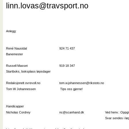
linn.lovas@travsport.no
Anlegg:
René Naustdal
924 71 437
Banemester
Russell Masset
919 18 347
Startboks, boksplass løpsdager
Redaksjonelt ovrevoll.no
tom.w.johannessen@rikstoto.no
Tom W Johannessen
Tips oss gjerne!
Handicapper
Nicholas Cordrey
nc@scanhand.dk
Ved henv.:
Oppgi 
Svar sendes i løp