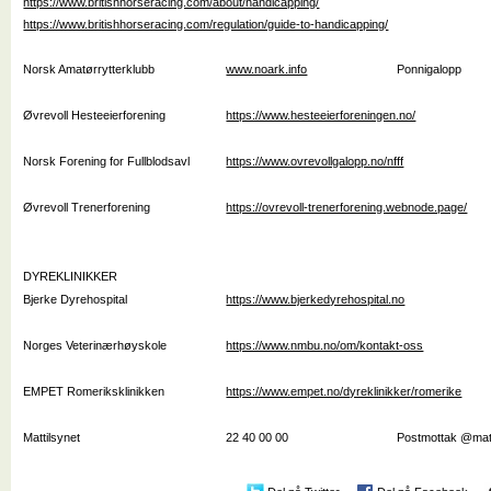
https://www.britishhorseracing.com/about/handicapping/
https://www.britishhorseracing.com/regulation/guide-to-handicapping/
Norsk Amatørrytterklubb
www.noark.info
Ponnigalopp
Øvrevoll Hesteeierforening
https://www.hesteeierforeningen.no/
Norsk Forening for Fullblodsavl
https://www.ovrevollgalopp.no/nfff
Øvrevoll Trenerforening
https://ovrevoll-trenerforening.webnode.page/
DYREKLINIKKER
Bjerke Dyrehospital
https://www.bjerkedyrehospital.no
Norges Veterinærhøyskole
https://www.nmbu.no/om/kontakt-oss
EMPET Romeriksklinikken
https://www.empet.no/dyreklinikker/romerike
Mattilsynet
22 40 00 00
Postmottak @matt