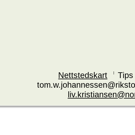
Nettstedskart
Tips
tom.w.johannessen@riksto
liv.kristiansen@n