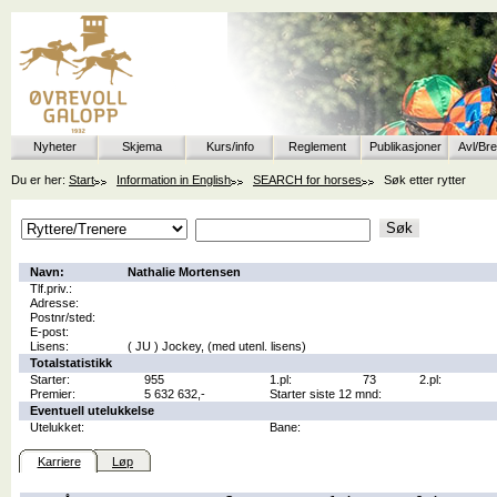
Nyheter
Skjema
Kurs/info
Reglement
Publikasjoner
Avl/Br
Du er her:
Start
Information in English
SEARCH for horses
Søk etter rytter
Navn:
Nathalie Mortensen
Tlf.priv.:
Adresse:
Postnr/sted:
E-post:
Lisens:
( JU ) Jockey, (med utenl. lisens)
Totalstatistikk
Starter:
955
1.pl:
73
2.pl:
Premier:
5 632 632,-
Starter siste 12 mnd:
Eventuell utelukkelse
Utelukket:
Bane:
Karriere
Løp