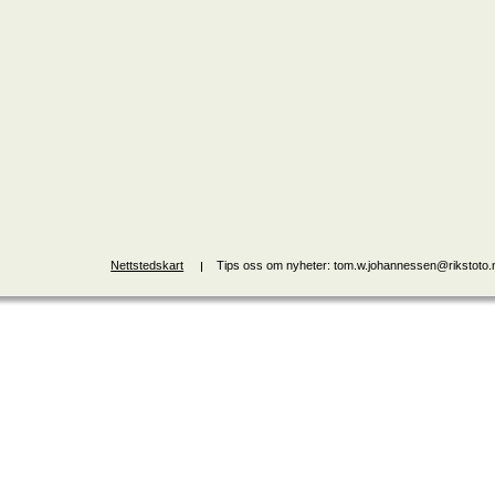
Nettstedskart
Tips oss om nyheter: tom.w.johannessen@rikstoto.