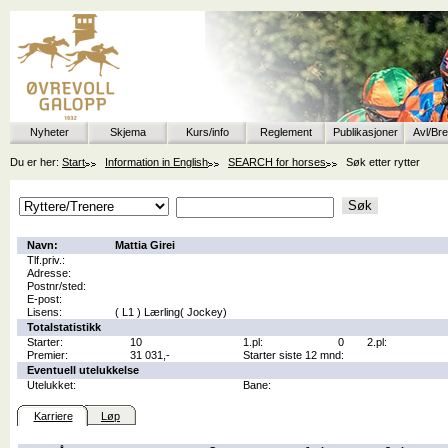
Nyheter
Skjema
Kurs/info
Reglement
Publikasjoner
Avl/Br
Du er her:
Start
Information in English
SEARCH for horses
Søk etter rytter
Navn:
Mattia Girei
Tlf.priv.:
Adresse:
Postnr/sted:
E-post:
Lisens:
( L1 ) Lærling( Jockey)
Totalstatistikk
Starter:
10
1.pl:
0
2.pl:
Premier:
31 031,-
Starter siste 12 mnd:
Eventuell utelukkelse
Utelukket:
Bane:
Karriere
Løp