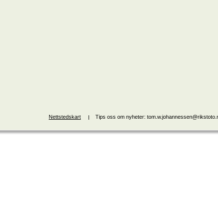
Nettstedskart
Tips oss om nyheter: tom.w.johannessen@rikstoto.