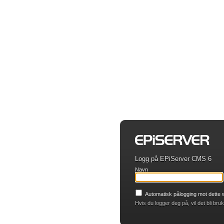
Logg på EPiServer CMS 6
Navn
Automatisk pålogging mot dette
Hvis du logger deg på, vil det bli bru