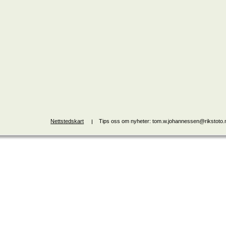
Nettstedskart
Tips oss om nyheter: tom.w.johannessen@rikstoto.