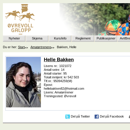
Nyheter
Skjema
Kurs/info
Reglement
Publikasjoner
Avl/Br
Du er her:
Start
Amatørtrenere
Bakken, Helle
Helle Bakken
Lisens nr.: 1021072
Antall seire: 14
Antall starter: 95
Totalt inntjent: kr 542 503
Tlf.nr.: 95094259(M)
Epost:
hellebakken82@hotmail.com
Lisens: Amatørtrener
Treningssted: Øvrevoll
Del på Twitter
Del på Facebook