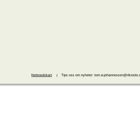
Nettstedskart
Tips oss om nyheter: tom.w.johannessen@rikstoto.