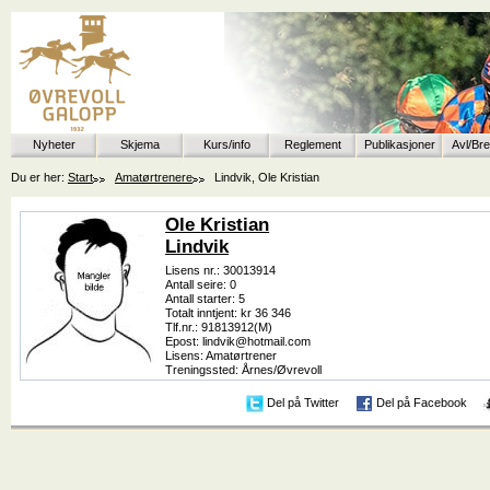
Nyheter
Skjema
Kurs/info
Reglement
Publikasjoner
Avl/Br
Du er her:
Start
Amatørtrenere
Lindvik, Ole Kristian
Ole Kristian
Lindvik
Lisens nr.: 30013914
Antall seire: 0
Antall starter: 5
Totalt inntjent: kr 36 346
Tlf.nr.: 91813912(M)
Epost: lindvik@hotmail.com
Lisens: Amatørtrener
Treningssted: Årnes/Øvrevoll
Del på Twitter
Del på Facebook