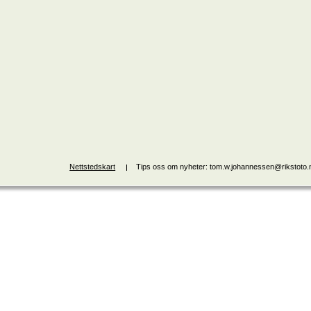
Nettstedskart
Tips oss om nyheter: tom.w.johannessen@rikstoto.