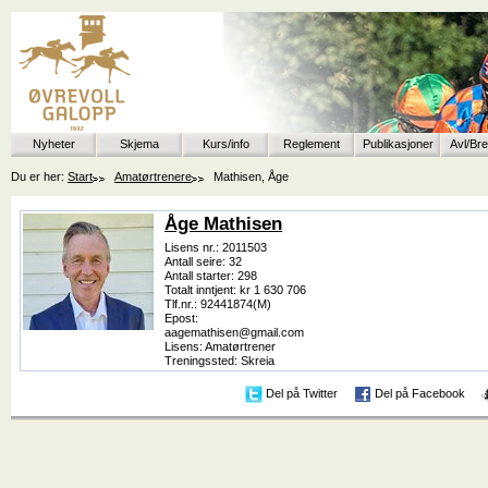
Nyheter
Skjema
Kurs/info
Reglement
Publikasjoner
Avl/Br
Du er her:
Start
Amatørtrenere
Mathisen, Åge
Åge Mathisen
Lisens nr.: 2011503
Antall seire: 32
Antall starter: 298
Totalt inntjent: kr 1 630 706
Tlf.nr.: 92441874(M)
Epost:
aagemathisen@gmail.com
Lisens: Amatørtrener
Treningssted: Skreia
Del på Twitter
Del på Facebook