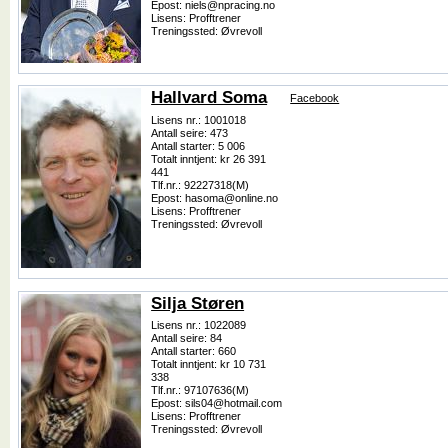
Epost: niels@npracing.no
Lisens: Profftrener
Treningssted: Øvrevoll
Hallvard Soma
Facebook
Lisens nr.: 1001018
Antall seire: 473
Antall starter: 5 006
Totalt inntjent: kr 26 391
441
Tlf.nr.: 92227318(M)
Epost: hasoma@online.no
Lisens: Profftrener
Treningssted: Øvrevoll
Silja Støren
Lisens nr.: 1022089
Antall seire: 84
Antall starter: 660
Totalt inntjent: kr 10 731
338
Tlf.nr.: 97107636(M)
Epost: sils04@hotmail.com
Lisens: Profftrener
Treningssted: Øvrevoll