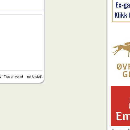
Tips en venn!
Utskrift