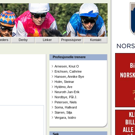
eeders
Derby
Linker
Proposisjoner
Kontakt
Profesjonelle trenere
Arnesen, Knut O
Erichsen, Cathrine
Hansen, Annike Bye
Holm, Steinar
Hyldmo, Are
Neuroth Jan-Erik
Nordbye, Pål J.
Petersen, Niels
Soma, Hallvard
Støren, Silja
Vergara, Isidro
Søk