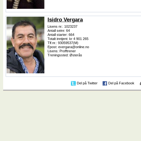
Isidro Vergara
Lisens nr.: 1023237
Antall seire: 64
Antall starter: 664
Totalt inntjent: kr 4 901 265
Tlf.nr.: 93059537(M)
Epost: evergara@online.no
Lisens: Profftrener
Treningssted: Østerås
Del på Twitter
Del på Facebook