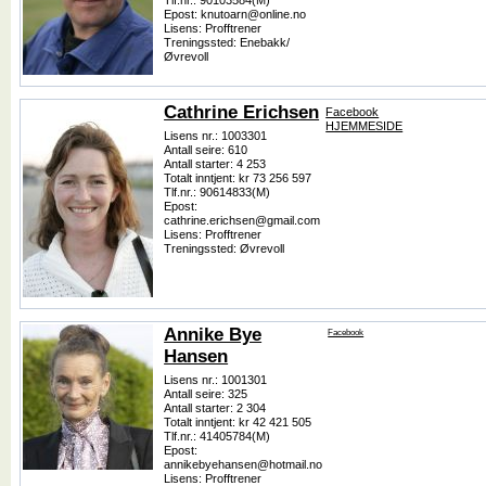
Tlf.nr.: 90103584(M)
Epost: knutoarn@online.no
Lisens: Profftrener
Treningssted: Enebakk/
Øvrevoll
Cathrine Erichsen
Facebook
HJEMMESIDE
Lisens nr.: 1003301
Antall seire: 610
Antall starter: 4 253
Totalt inntjent: kr 73 256 597
Tlf.nr.: 90614833(M)
Epost:
cathrine.erichsen@gmail.com
Lisens: Profftrener
Treningssted: Øvrevoll
Annike Bye
Facebook
Hansen
Lisens nr.: 1001301
Antall seire: 325
Antall starter: 2 304
Totalt inntjent: kr 42 421 505
Tlf.nr.: 41405784(M)
Epost:
annikebyehansen@hotmail.no
Lisens: Profftrener