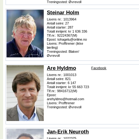
Treningssted: Øvrevoll
Steinar Holm
Lisens nr.: 1013964
Antall seire: 27
Antall starter: 287
Totalt inntjent: kr 1 636 336
Tlf.nr.: 92224367(M)
Epost: tohagelu@online.no
Lisens: Profftrener (ikke
lærling)
Treningssted: Blaker/
Øvrevoll
Are Hyldmo
Facebook
Lisens nr.: 1001013
Antall seire: 821
Antall starter: 6 147
Totalt inntjent: kr 55 663 723
Tlf.nr.: 98416712(M)
Epost:
arehyldmo@hotmail.com
Lisens: Profftrener
Treningssted: Øvrevoll
Jan-Erik Neuroth
Lisens nr.: 1022375