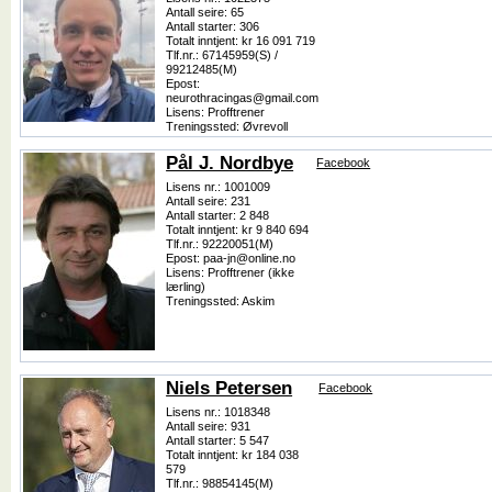
Antall seire: 65
Antall starter: 306
Totalt inntjent: kr 16 091 719
Tlf.nr.: 67145959(S) /
99212485(M)
Epost:
neurothracingas@gmail.com
Lisens: Profftrener
Treningssted: Øvrevoll
Pål J. Nordbye
Facebook
Lisens nr.: 1001009
Antall seire: 231
Antall starter: 2 848
Totalt inntjent: kr 9 840 694
Tlf.nr.: 92220051(M)
Epost: paa-jn@online.no
Lisens: Profftrener (ikke
lærling)
Treningssted: Askim
Niels Petersen
Facebook
Lisens nr.: 1018348
Antall seire: 931
Antall starter: 5 547
Totalt inntjent: kr 184 038
579
Tlf.nr.: 98854145(M)