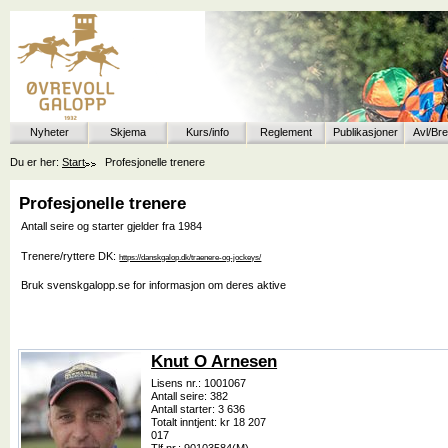
Nyheter
Skjema
Kurs/info
Reglement
Publikasjoner
Avl/Br
Du er her:
Start
Profesjonelle trenere
Profesjonelle trenere
Antall seire og starter gjelder fra 1984
Trenere/ryttere DK:
https://danskgalop.dk/traenere-og-jockeys/
Bruk svenskgalopp.se for informasjon om deres aktive
Knut O Arnesen
Lisens nr.: 1001067
Antall seire: 382
Antall starter: 3 636
Totalt inntjent: kr 18 207
017