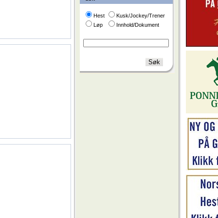
Hest
Kusk/Jockey/Trener
Løp
Innhold/Dokument