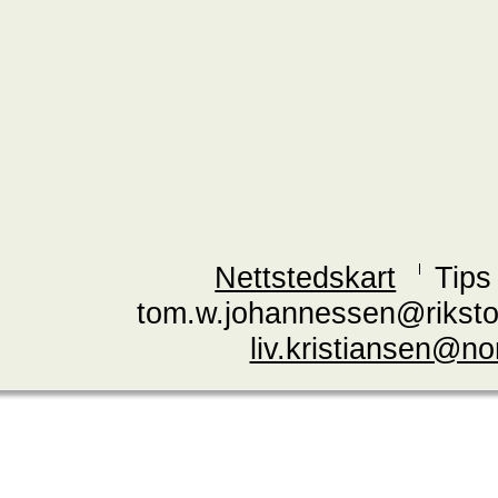
Nettstedskart
Tips
tom.w.johannessen@riksto
liv.kristiansen@n