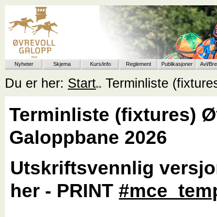
Nyheter
Skjema
Kurs/info
Reglement
Publikasjoner
Avl/Br
Du er her:
Start
Terminliste (fixtu
Terminliste (fixtures) 
Galoppbane 2026
Utskriftsvennlig versjo
her - PRINT
#mce_temp