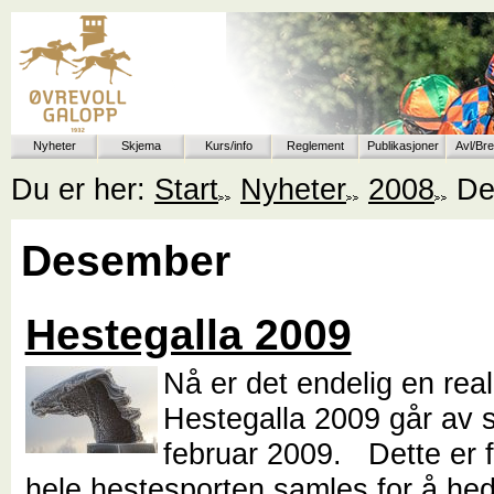
Nyheter
Skjema
Kurs/info
Reglement
Publikasjoner
Avl/Br
Du er her:
Start
Nyheter
2008
De
Desember
Hestegalla 2009
Nå er det endelig en reali
Hestegalla 2009 går av s
februar 2009. Dette er 
hele hestesporten samles for å hed