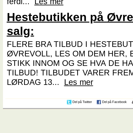
ferdi...
Les mer
Hestebutikken på Øvre
salg:
FLERE BRA TILBUD I HESTEBU
ØVREVOLL, LES OM DEM HER, 
STIKK INNOM OG SE HVA DE H
TILBUD! TILBUDET VARER FREM
LØRDAG 13...
Les mer
Del på Twitter
Del på Facebook