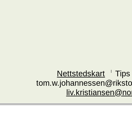
Nettstedskart
Tips
tom.w.johannessen@riksto
liv.kristiansen@n