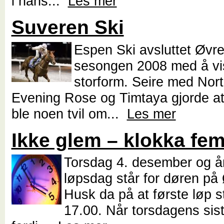
i hans...
Les mer
Suveren Ski
Espen Ski avsluttet Øvre
sesongen 2008 med å vi
storform. Seire med Nort
Evening Rose og Timtaya gjorde at
ble noen tvil om...
Les mer
Ikke glem – klokka fe
Torsdag 4. desember og år
løpsdag står for døren på 
Husk da på at første løp st
17.00. Når torsdagens sist