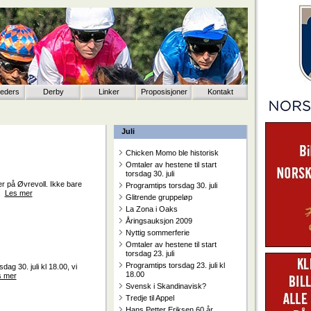
eeders
Derby
Linker
Proposisjoner
Kontakt
Juli
Chicken Momo ble historisk
Omtaler av hestene til start
torsdag 30. juli
r på Øvrevoll. Ikke bare
Programtips torsdag 30. juli
..
Les mer
Glitrende gruppeløp
La Zona i Oaks
Åringsauksjon 2009
Nyttig sommerferie
Omtaler av hestene til start
torsdag 23. juli
Programtips torsdag 23. juli kl
ag 30. juli kl 18.00, vi
18.00
s mer
Svensk i Skandinavisk?
Tredje til Appel
Hans Petter Eriksen 60 år