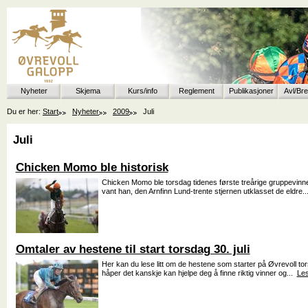
Nyheter
Skjema
Kurs/info
Reglement
Publikasjoner
Avl/Br
Du er her:
Start
Nyheter
2009
Juli
Juli
Chicken Momo ble historisk
Chicken Momo ble torsdag tidenes første treårige gruppevinne
vant han, den Arnfinn Lund-trente stjernen utklasset de eldre.
Omtaler av hestene til start torsdag 30. juli
Her kan du lese litt om de hestene som starter på Øvrevoll torsd
håper det kanskje kan hjelpe deg å finne riktig vinner og...
Le