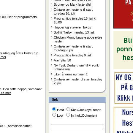
Sydney og Mark lurte alle!
Omtaler av hestene til start
torsdag 16. juli
 18.00. Her er programmets
Programtips torsdag 16. juli kl
18.00
Hopper og stayere i fokus
Spill til Tæby mandag 13. juli
Chicken Momo knuste gode eldre
hester
Omtaler av hestene til start
torsdag 9. juli
torsdag, og årets Polar Cup
Programtips torsdag 9. juli
 mer
Are fyller 50
Ny Tysk Derby triumf til Fredrik
Johansson
Liker å være nummer 1
Omtaler av hester til start torsdag
2. juli
. Den flotte hoppa, som vant
Les mer
Søk
Hest
Kusk/Jockey/Trener
Løp
Innhold/Dokument
2009. Anmeldelsesfrist