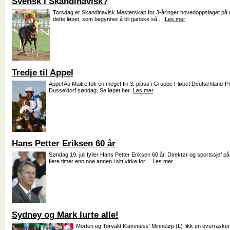
Svensk i Skandinavisk?
Torsdag er Skandinavisk Mesterskap for 3-åringer hovedoppslaget på Øv
dette løpet, som begynner å bli ganske så...
Les mer
Tredje til Appel
Appel Au Maitre tok en meget fin 3. plass i Gruppe I-løpet Deutschland-P
Dusseldorf søndag. Se løpet her
Les mer
Hans Petter Eriksen 60 år
Søndag 19. juli fyller Hans Petter Eriksen 60 år. Direktør og sportssjef 
flere timer enn noe annen i sitt virke for...
Les mer
Sydney og Mark lurte alle!
Morten og Torvald Klaveness’ Minneløp (L) fikk en overraske