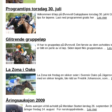
Programtips torsdag 30. juli
Velkommen til løp på Øvrevoll Galoppbane torsdag 30. juli kl
tips for løpene. Last ned programmet gratis her .
Les mer
Glitrende gruppeløp
Vi har to gruppeløp på Øvrevoll. Det første av dem avholdes 
er blitt en perle av et løp. Siden løpet fikk gruppestatus ...
Les
La Zona i Oaks
La Zona tok fredag en sikker seier i Svensk Oaks på Jägersro
med en sikker lengde, ble ridd av Fredrik Johansson, som...
Åringsauksjon 2009
Årets auksjon vil bli avholdt på Meridian Stutteri lørdag 26. september 
åringer fredag 14. august For norskoppdrettede...
Les mer