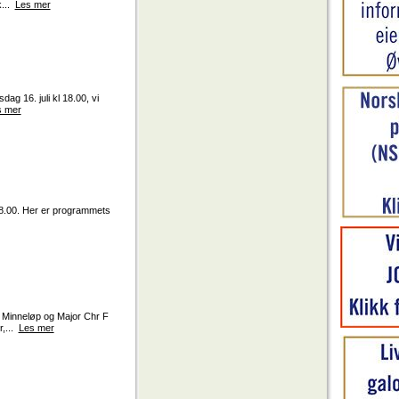
k...
Les mer
ag 16. juli kl 18.00, vi
s mer
 18.00. Her er programmets
 Minneløp og Major Chr F
r,...
Les mer