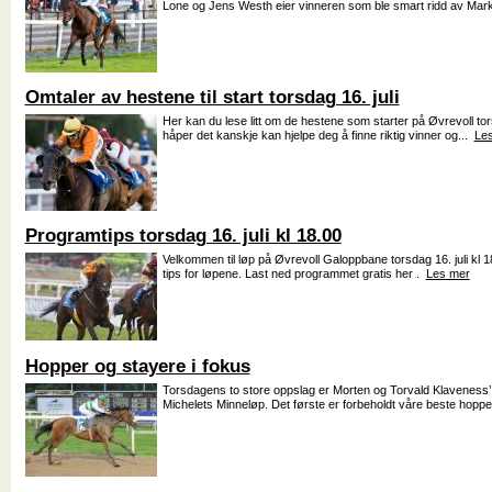
Lone og Jens Westh eier vinneren som ble smart ridd av Mar
Omtaler av hestene til start torsdag 16. juli
Her kan du lese litt om de hestene som starter på Øvrevoll torsd
håper det kanskje kan hjelpe deg å finne riktig vinner og...
Le
Programtips torsdag 16. juli kl 18.00
Velkommen til løp på Øvrevoll Galoppbane torsdag 16. juli kl
tips for løpene. Last ned programmet gratis her .
Les mer
Hopper og stayere i fokus
Torsdagens to store oppslag er Morten og Torvald Klaveness’
Michelets Minneløp. Det første er forbeholdt våre beste hoppe