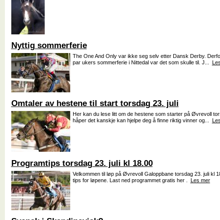
Nyttig sommerferie
The One And Only var ikke seg selv etter Dansk Derby. Derfor
par ukers sommerferie i Nittedal var det som skulle til. J...
Le
Omtaler av hestene til start torsdag 23. juli
Her kan du lese litt om de hestene som starter på Øvrevoll torsd
håper det kanskje kan hjelpe deg å finne riktig vinner og...
Le
Programtips torsdag 23. juli kl 18.00
Velkommen til løp på Øvrevoll Galoppbane torsdag 23. juli kl
tips for løpene. Last ned programmet gratis her .
Les mer