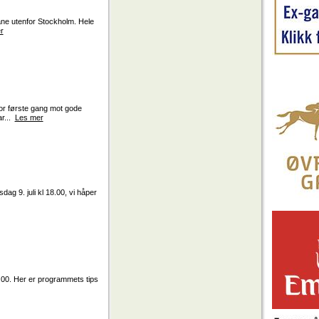
ane utenfor Stockholm. Hele
r
or første gang mot gode
ar...
Les mer
ag 9. juli kl 18.00, vi håper
8.00. Her er programmets tips