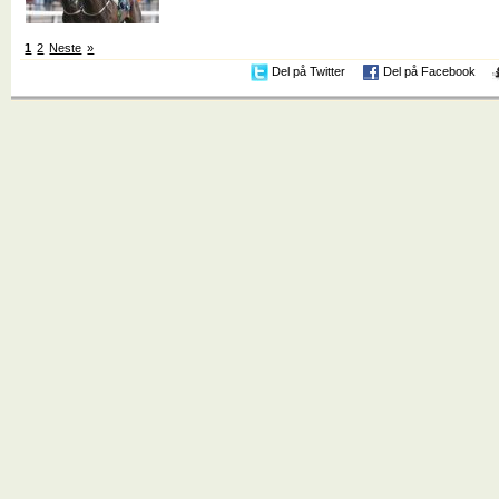
1
2
Neste
»
Del på Twitter
Del på Facebook