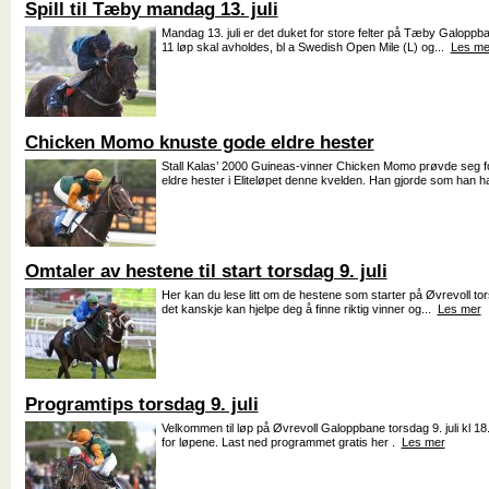
Spill til Tæby mandag 13. juli
Mandag 13. juli er det duket for store felter på Tæby Galoppb
11 løp skal avholdes, bl a Swedish Open Mile (L) og...
Les me
Chicken Momo knuste gode eldre hester
Stall Kalas’ 2000 Guineas-vinner Chicken Momo prøvde seg f
eldre hester i Eliteløpet denne kvelden. Han gjorde som han h
Omtaler av hestene til start torsdag 9. juli
Her kan du lese litt om de hestene som starter på Øvrevoll torsd
det kanskje kan hjelpe deg å finne riktig vinner og...
Les mer
Programtips torsdag 9. juli
Velkommen til løp på Øvrevoll Galoppbane torsdag 9. juli kl 1
for løpene. Last ned programmet gratis her .
Les mer