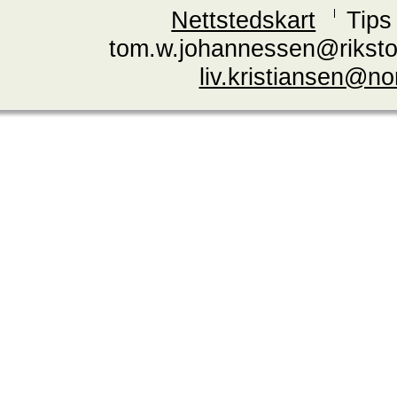
Nettstedskart
Tips
tom.w.johannessen@riksto
liv.kristiansen@n