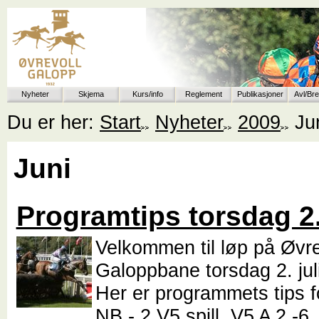
Nyheter
Skjema
Kurs/info
Reglement
Publikasjoner
Avl/Br
Du er her:
Start
Nyheter
2009
Ju
Juni
Programtips torsdag 2. 
Velkommen til løp på Øvre
Galoppbane torsdag 2. juli
Her er programmets tips f
NB - 2 V5 spill, V5 A 2.-6