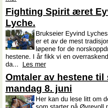
Fighting Spirit æret E
Lyche.
Brukseier Eyvind Lyches
er et av de mest tradisjo
løpene for de norskoppd
hestene. I år fikk vi en overrasken
da...
Les mer
Omtaler av hestene til 
mandag 8. juni
Her kan du lese litt om 
som starter på Øvrevoll