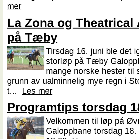
mer
La Zona og Theatrical
på Tæby
Tirsdag 16. juni ble det i
storløp på Tæby Galop
mange norske hester til s
grunn av ualminnelig mye regn i S
t...
Les mer
Programtips torsdag 18
Velkommen til løp på Øvr
Galoppbane torsdag 18. j