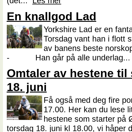
(det...
Les mer
En knallgod Lad
Yorkshire Lad er en fanta
Torsdag vant han i flott st
av banens beste norskop
- Han går på alle underlag..
Omtaler av hestene til 
18. juni
Få også med deg fire pon
17.00. Her kan du lese li
hestene som starter på Ø
torsdag 18. juni kl 18.00, vi håper 