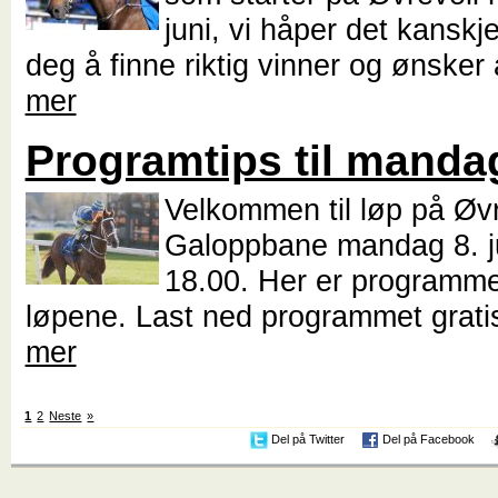
juni, vi håper det kanskj
deg å finne riktig vinner og ønsker 
mer
Programtips til mandag
Velkommen til løp på Øvr
Galoppbane mandag 8. ju
18.00. Her er programmet
løpene. Last ned programmet grati
mer
1
2
Neste
»
Del på Twitter
Del på Facebook