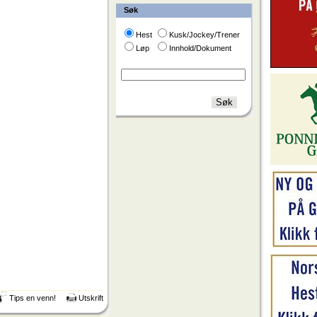
Søk
Hest
Kusk/Jockey/Trener
Løp
Innhold/Dokument
Tips en venn!
Utskrift