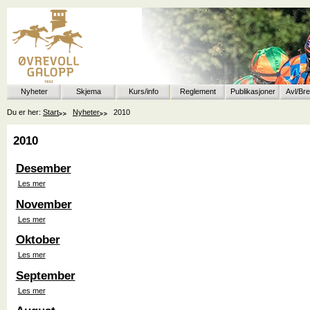
Nyheter
Skjema
Kurs/info
Reglement
Publikasjoner
Avl/Br
Du er her:
Start
Nyheter
2010
2010
Desember
Les mer
November
Les mer
Oktober
Les mer
September
Les mer