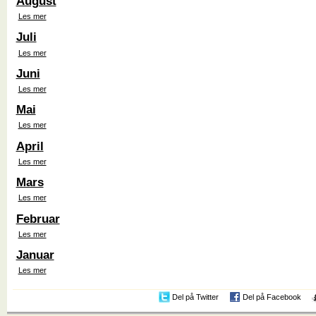
August
Les mer
Juli
Les mer
Juni
Les mer
Mai
Les mer
April
Les mer
Mars
Les mer
Februar
Les mer
Januar
Les mer
Del på Twitter
Del på Facebook