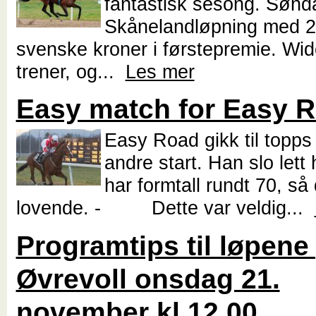
fantastisk sesong. Sønd
Skånelandløpning med 
svenske kroner i førstepremie. Wi
trener, og...
Les mer
Easy match for Easy 
Easy Road gikk til topps i
andre start. Han slo lett
har formtall rundt 70, så 
lovende. - Dette var veldig...
Programtips til løpene
Øvrevoll onsdag 21.
november kl 12.00