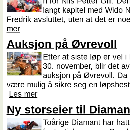
ri for Nils Petter Gill. D
langt kapitel med Wido 
Fredrik avsluttet, uten at det er no
mer
Auksjon på Øvrevoll
Etter at siste løp er vel 
30. november, blir det av
auksjon på Øvrevoll. Da
være mulig å sikre seg en løpshest,
Les mer
Ny storseier til Diaman
Toårige Diamant har hatt