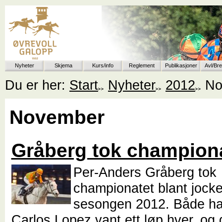
Nyheter
Skjema
Kurs/info
Reglement
Publikasjoner
Avl/Br
Du er her:
Start
Nyheter
2012
No
November
Gråberg tok champion
Per-Anders Gråberg tok
championatet blant jock
sesongen 2012. Både h
Carlos Lopez vant ett løp hver, og