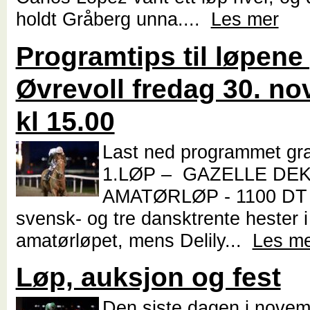
holdt Gråberg unna....
Les mer
Programtips til løpene
Øvrevoll fredag 30. n
kl 15.00
Last ned programmet gra
1.LØP – GAZELLE DE
AMATØRLØP - 1100 DT 
svensk- og tre dansktrente hester i
amatørløpet, mens Delily...
Les m
Løp, auksjon og fest
Den siste dagen i novemb