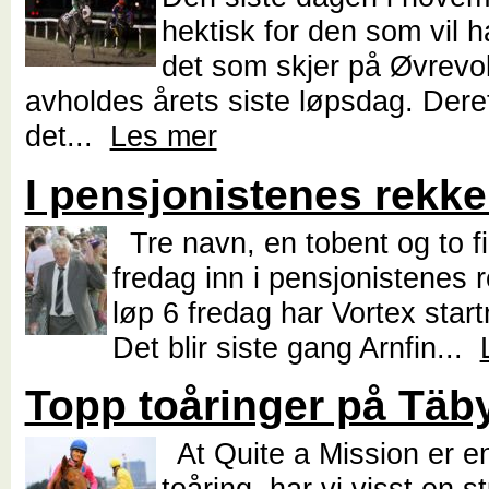
hektisk for den som vil 
det som skjer på Øvrevol
avholdes årets siste løpsdag. Deret
det...
Les mer
I pensjonistenes rekke
Tre navn, en tobent og to fi
fredag inn i pensjonistenes 
løp 6 fredag har Vortex sta
Det blir siste gang Arnfin...
Topp toåringer på Täb
At Quite a Mission er e
toåring, har vi visst en s