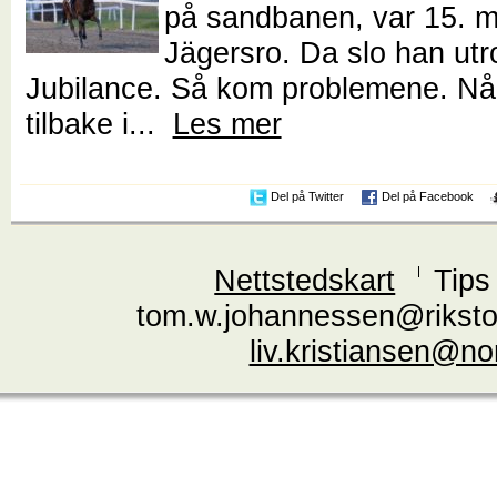
på sandbanen, var 15. m
Jägersro. Da slo han utr
Jubilance. Så kom problemene. Nå
tilbake i...
Les mer
Del på Twitter
Del på Facebook
Nettstedskart
Tips
tom.w.johannessen@riksto
liv.kristiansen@n