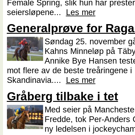
Female Spring, slik hun har prestert
seiersløpene...
Les mer
Generalprøve for Rag
Søndag 25. november g
Kahns Minneløp på Täby
Annike Bye Hansen tes
mot flere av de beste treåringene i
Skandinavia....
Les mer
Gråberg tilbake i tet
Med seier på Mancheste
Fredde, tok Per-Anders 
ny ledelsen i jockeycham