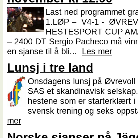
Last ned programmet gr
1.LØP – V4-1 - ØVRE
HESTESPORT CUP A
– 2400 DT Sergio Pacheco må vinn
en sjanse til å bli...
Les mer
Lunsj i tre land
Onsdagens lunsj på Øvrevoll
SAS et skandinavisk selskap.
hestene som er starterklært i 
svensk trening og seks oppst
mer
Norske sjanser på Jäg