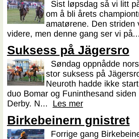
Sist løpsdag så vi litt 
om å bli årets championt
amatørene. Den striden vi
videre, men denne gang ser vi på.
Suksess på Jägersro
Søndag oppnådde norsk
stor suksess på Jägersr
Neuroth hadde ikke starte
duo Bomar og Funinthesand siden
Derby. N...
Les mer
Birkebeinern gnistret
Forrige gang Birkebeine