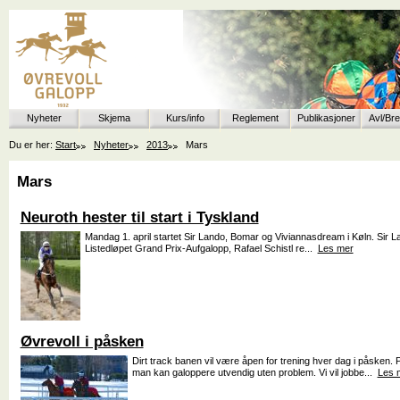
Nyheter
Skjema
Kurs/info
Reglement
Publikasjoner
Avl/Br
Du er her:
Start
Nyheter
2013
Mars
Mars
Neuroth hester til start i Tyskland
Mandag 1. april startet Sir Lando, Bomar og Viviannasdream i Køln. Sir L
Listedløpet Grand Prix-Aufgalopp, Rafael Schistl re...
Les mer
Øvrevoll i påsken
Dirt track banen vil være åpen for trening hver dag i påsken. Pr
man kan galoppere utvendig uten problem. Vi vil jobbe...
Les 