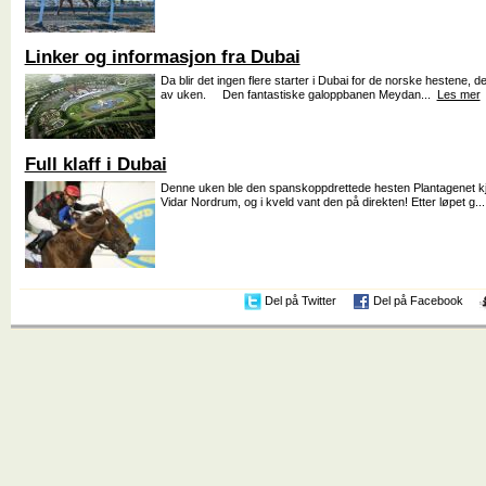
Linker og informasjon fra Dubai
Da blir det ingen flere starter i Dubai for de norske hestene, de f
av uken. Den fantastiske galoppbanen Meydan...
Les mer
Full klaff i Dubai
Denne uken ble den spanskoppdrettede hesten Plantagenet kj
Vidar Nordrum, og i kveld vant den på direkten! Etter løpet g..
Del på Twitter
Del på Facebook