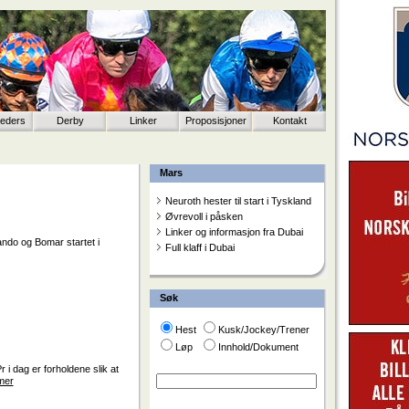
eeders
Derby
Linker
Proposisjoner
Kontakt
Mars
Neuroth hester til start i Tyskland
Øvrevoll i påsken
Linker og informasjon fra Dubai
ando og Bomar startet i
Full klaff i Dubai
Søk
Hest
Kusk/Jockey/Trener
Løp
Innhold/Dokument
 i dag er forholdene slik at
mer