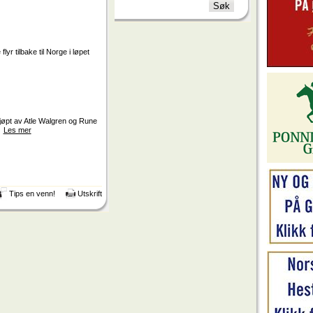
lyr tilbake til Norge i løpet
øpt av Atle Walgren og Rune
.
Les mer
Tips en venn!
Utskrift