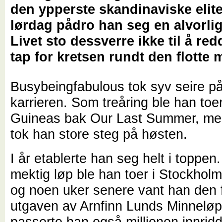
den ypperste skandinaviske elit
lørdag pådro han seg en alvorli
Livet sto dessverre ikke til å red
tap for kretsen rundt den flotte 
Busybeingfabulous tok syv seire på 
karrieren. Som treåring ble han toe
Guineas bak Our Last Summer, men 
tok han store steg på høsten.
I år etablerte han seg helt i toppen.
mektig løp ble han toer i Stockholm
og noen uker senere vant han den 
utgaven av Arnfinn Lunds Minneløp.
passerte han også millionen innridd