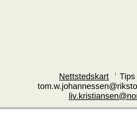
Nettstedskart
Tips
tom.w.johannessen@riksto
liv.kristiansen@n