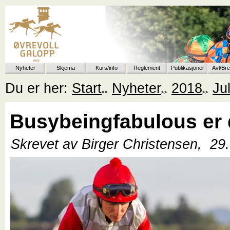
Nyheter
Skjema
Kurs/info
Reglement
Publikasjoner
Avl/Br
Du er her:
Start
Nyheter
2018
Jul
Busybeingfabulous er
Skrevet av Birger Christensen,
29