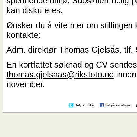
spennende miljø. Subsidiert bolig 
kan diskuteres.
Ønsker du å vite mer om stillingen
kontakte:
Adm. direktør Thomas Gjelsås, tlf.
En kortfattet søknad og CV sendes 
thomas.gjelsaas@rikstoto.no
innen
november.
Del på Twitter
Del på Facebook