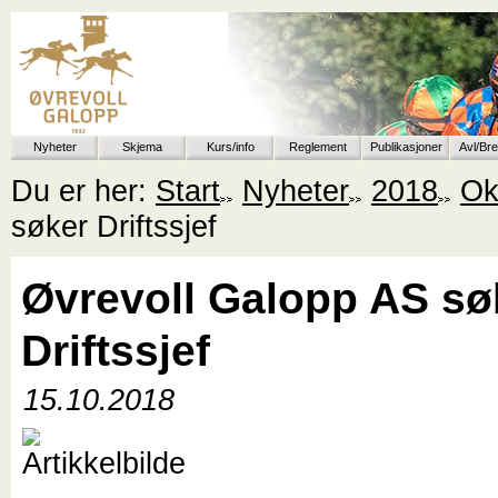
Nyheter
Skjema
Kurs/info
Reglement
Publikasjoner
Avl/Br
Du er her:
Start
Nyheter
2018
Ok
søker Driftssjef
Øvrevoll Galopp AS sø
Driftssjef
15.10.2018