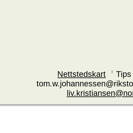
Nettstedskart
Tips
tom.w.johannessen@riksto
liv.kristiansen@n