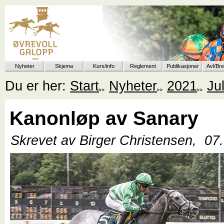
Nyheter
Skjema
Kurs/info
Reglement
Publikasjoner
Avl/Br
Du er her:
Start
Nyheter
2021
Jul
Kanonløp av Sanary
Skrevet av Birger Christensen,
07