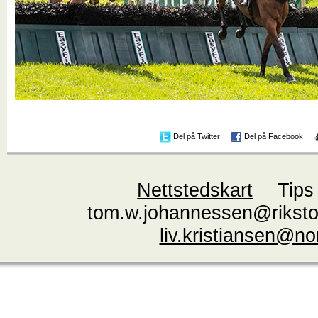
Del på Twitter
Del på Facebook
Nettstedskart
Tips
tom.w.johannessen@riksto
liv.kristiansen@n