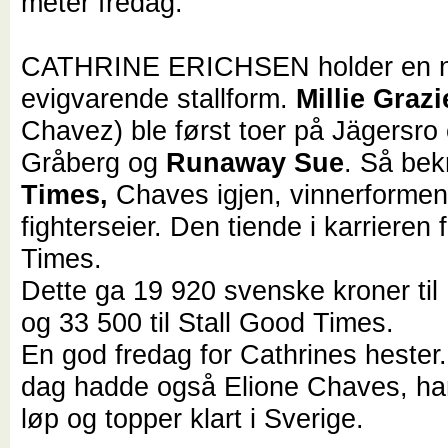
meter fredag.
CATHRINE ERICHSEN holder en n
evigvarende stallform.
Millie Grazi
Chavez) ble først toer på Jägersro 
Gråberg og
Runaway Sue
. Så bek
Times,
Chaves igjen, vinnerforme
fighterseier. Den tiende i karrieren
Times.
Dette ga 19 920 svenske kroner til
og 33 500 til Stall Good Times.
En god fredag for Cathrines hester
dag hadde også Elione Chaves, han
løp og topper klart i Sverige.