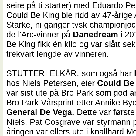
seire på ti starter) med Eduardo P
Could Be King ble ridd av 47-årige
Starke, ni ganger tysk championjoc
de l'Arc-vinner på
Danedream
i 20
Be King fikk én kilo og var slått se
trekvart lengde av vinneren.
STUTTERI ELKÄR, som også har
hos Niels Petersen, eier
Could Be
var sist ute på Bro Park som god a
Bro Park Vårsprint etter Annike B
General De Vega.
Dette var første 
Niels, Pat Cosgrave var styrmann p
åringen
var ellers ute i knallhard 