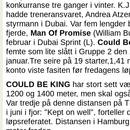
konkurranse tre ganger i vinter. K.
hadde treneransvaret, Andrea Atzen
styrmann i Dubai. Var fem lengder b
fjerde,
Man Of Promise
(William Bu
februar i Dubai Sprint (L).
Could B
femte som lite slått i Gruppe 2 den
januar.
Tre seire på 19 starter,1,41 
konto viste fasiten før fredagens l
COULD BE KING
har stort sett væ
1200 og 1400 meter, men skal også
Var tredje på denne distansen på 
i juni i fjor: "Kept on well", forteller 
løpsreferatet. Distansen i Hamburg