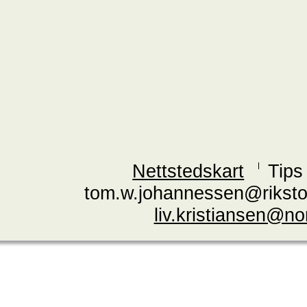
Nettstedskart
Tips
tom.w.johannessen@riksto
liv.kristiansen@n