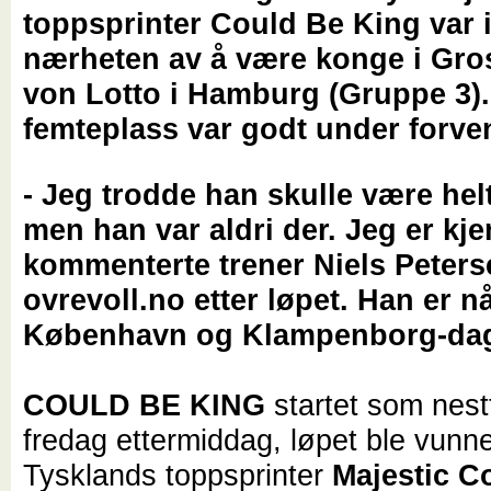
toppsprinter Could Be King var i
nærheten av å være konge i Gro
von Lotto i Hamburg (Gruppe 3)
femteplass var godt under forve
- Jeg trodde han skulle være hel
men han var aldri der. Jeg er kj
kommenterte trener Niels Peterse
ovrevoll.no etter løpet. Han er nå
København og Klampenborg-dag
COULD BE KING
startet som nestf
fredag ettermiddag, løpet ble vunn
Tysklands toppsprinter
Majestic C