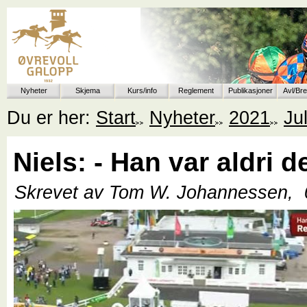
Nyheter
Skjema
Kurs/info
Reglement
Publikasjoner
Avl/Br
Du er her:
Start
Nyheter
2021
Jul
Niels: - Han var aldri d
Skrevet av Tom W. Johannessen,