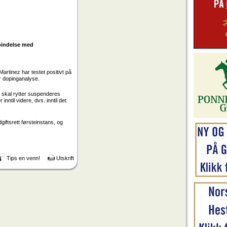
rbindelse med
artinez har testet positivt på
or dopinganalyse.
 skal rytter suspenderes
nntil videre, dvs. inntil det
iftsrett førsteinstans, og
Tips en venn!
Utskrift