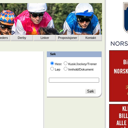
eeders
Derby
Linker
Proposisjoner
Kontakt
Søk
Hest
Kusk/Jockey/Trener
Løp
Innhold/Dokument