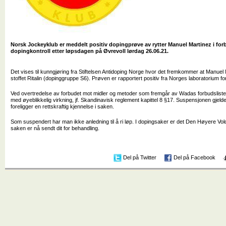
Norsk Jockeyklub er meddelt positiv dopingprøve av rytter Manuel Martinez i fo
dopingkontroll etter løpsdagen på Øvrevoll lørdag 26.06.21.
Det vises til kunngjøring fra Stiftelsen Antidoping Norge hvor det fremkommer at Manuel M
stoffet Ritalin (dopinggruppe S6). Prøven er rapportert positiv fra Norges laboratorium f
Ved overtredelse av forbudet mot midler og metoder som fremgår av Wadas forbudsliste
med øyeblikkelig virkning, jf. Skandinavisk reglement kapittel 8 §17. Suspensjonen gjelder i
foreligger en rettskraftig kjennelse i saken.
Som suspendert har man ikke anledning til å ri løp. I dopingsaker er det Den Høyere Voldg
saken er nå sendt dit for behandling.
Del på Twitter
Del på Facebook