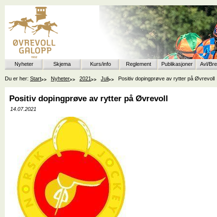
Nyheter
Skjema
Kurs/info
Reglement
Publikasjoner
Avl/Br
Du er her:
Start
Nyheter
2021
Juli
Positiv dopingprøve av rytter på Øvrevoll
Positiv dopingprøve av rytter på Øvrevoll
14.07.2021