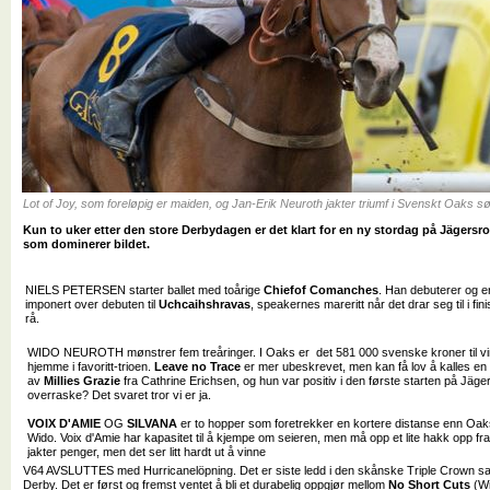
Lot of Joy, som foreløpig er maiden, og Jan-Erik Neuroth jakter triumf i Svenskt Oaks
Kun to uker etter den store Derbydagen er det klart for en ny stordag på Jägersro
som dominerer bildet.
NIELS PETERSEN starter ballet med toårige
Chiefof Comanches
. Han debuterer og er
imponert over debuten til
Uchcaihshravas
, speakernes mareritt når det drar seg til i fi
rå.
WIDO NEUROTH mønstrer fem treåringer. I Oaks er det 581 000 svenske kroner til v
hjemme i favoritt-trioen.
Leave no Trace
er mer ubeskrevet, men kan få lov å kalles en 
av
Millies Grazie
fra Cathrine Erichsen, og hun var positiv i den første starten på Jäger
overraske? Det svaret tror vi er ja.
VOIX D'AMIE
OG
SILVANA
er to hopper som foretrekker en kortere distanse enn Oaks.
Wido. Voix d'Amie har kapasitet til å kjempe om seieren, men må opp et lite hakk opp fra
jakter penger, men det ser litt hardt ut å vinne
V64 AVSLUTTES med Hurricanelöpning. Det er siste ledd i den skånske Triple Crown 
Derby. Det er først og fremst ventet å bli et durabelig oppgjør mellom
No Short Cuts
(W