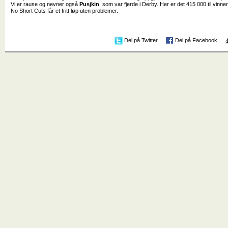
Vi er rause og nevner også
Pusjkin
, som var fjerde i Derby. Her er det 415 000 til vinnere
No Short Cuts får et fritt løp uten problemer.
Del på Twitter
Del på Facebook