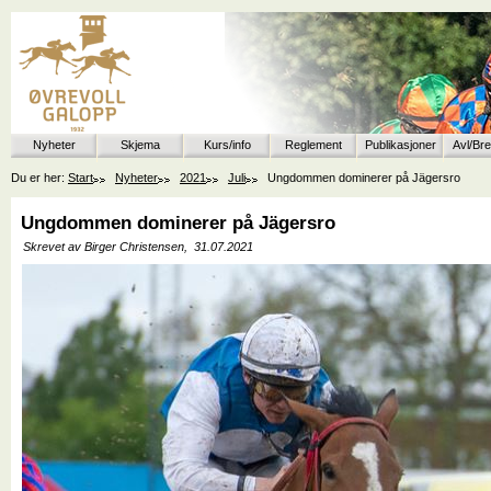
Nyheter
Skjema
Kurs/info
Reglement
Publikasjoner
Avl/Br
Du er her:
Start
Nyheter
2021
Juli
Ungdommen dominerer på Jägersro
Ungdommen dominerer på Jägersro
Skrevet av Birger Christensen,
31.07.2021