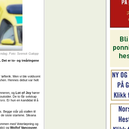
 søndag. Foto: Svensk Galopp
. Det er to- og treåringene
 løfterik. Men vi ble voldsomt
nishen. Hennes debut var helt
inneren, og
Lot of Joy
hører
outsider. De to får selskap
sro. Er hun en kandidat til å
 Begge står på stallen til
 de siste startene. Silvana
sammen med Voterløpning og
ido) og
Wolfof Vancouver
.