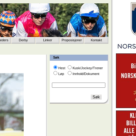
eeders
Derby
Linker
Proposisjoner
Kontakt
Søk
Hest
Kusk/Jockey/Trener
Løp
Innhold/Dokument