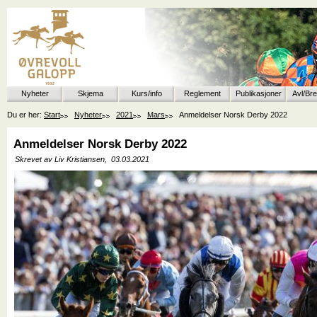
Nyheter
Skjema
Kurs/info
Reglement
Publikasjoner
Avl/Br
Du er her:
Start
Nyheter
2021
Mars
Anmeldelser Norsk Derby 2022
Anmeldelser Norsk Derby 2022
Skrevet av Liv Kristiansen,
03.03.2021