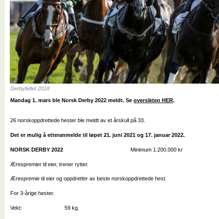
Derbyfeltet 2018
Mandag 1. mars ble Norsk Derby 2022 meldt. Se
oversikten HER
.
26 norskoppdrettede hester ble meldt av et årskull på 33.
Det er mulig å etteranmelde til løpet 21. juni 2021 og 17. januar 2022.
NORSK DERBY 2022
Minimum 1.200.000 kr 2
Ærespremier til eier, trener rytter.
Ærespremie til eier og oppdretter av beste norskoppdrettede hest.
For 3-årige hester.
Vekt: 59 kg.