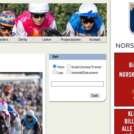
eeders
Derby
Linker
Proposisjoner
Kontakt
Søk
Hest
Kusk/Jockey/Trener
Løp
Innhold/Dokument