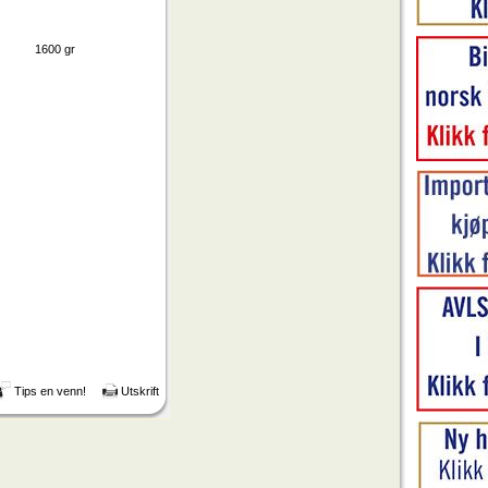
0 gr
Tips en venn!
Utskrift