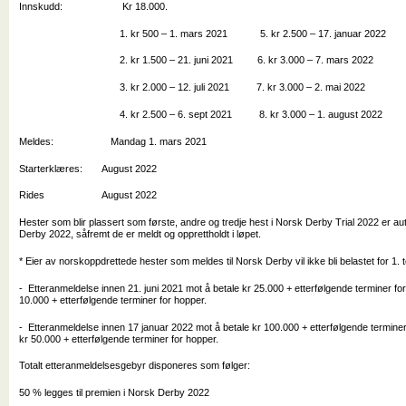
Innskudd: Kr 18.000.
1. kr 500 – 1. mars 2021 5. kr 2.500 – 17. januar 2022
2. kr 1.500 – 21. juni 2021 6. kr 3.000 – 7. mars 2022
3. kr 2.000 – 12. juli 2021 7. kr 3.000 – 2. mai 2022
4. kr 2.500 – 6. sept 2021 8. kr 3.000 – 1. august 2022
Meldes: Mandag 1. mars 2021
Starterklæres: August 2022
Rides August 2022
Hester som blir plassert som første, andre og tredje hest i Norsk Derby Trial 2022 er auto
Derby 2022, såfremt de er meldt og opprettholdt i løpet.
* Eier av norskoppdrettede hester som meldes til Norsk Derby vil ikke bli belastet for 1. 
- Etteranmeldelse innen 21. juni 2021 mot å betale kr 25.000 + etterfølgende terminer for
10.000 + etterfølgende terminer for hopper.
- Etteranmeldelse innen 17 januar 2022 mot å betale kr 100.000 + etterfølgende terminer 
kr 50.000 + etterfølgende terminer for hopper.
Totalt etteranmeldelsesgebyr disponeres som følger:
50 % legges til premien i Norsk Derby 2022