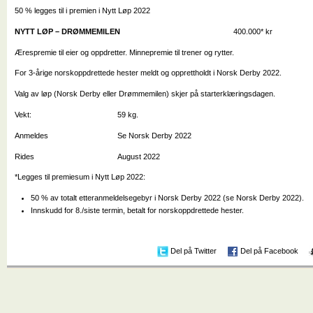
50 % legges til i premien i Nytt Løp 2022
NYTT LØP – DRØMMEMILEN
400.000* kr 160
Ærespremie til eier og oppdretter. Minnepremie til trener og rytter.
For 3-årige norskoppdrettede hester meldt og opprettholdt i Norsk Derby 2022.
Valg av løp (Norsk Derby eller Drømmemilen) skjer på starterklæringsdagen.
Vekt: 59 kg.
Anmeldes Se Norsk Derby 2022
Rides August 2022
*Legges til premiesum i Nytt Løp 2022:
50 % av totalt etteranmeldelsegebyr i Norsk Derby 2022 (se Norsk Derby 2022).
Innskudd for 8./siste termin, betalt for norskoppdrettede hester.
Del på Twitter
Del på Facebook