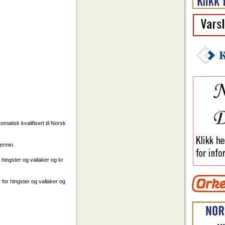
matisk kvalifisert til Norsk
termin.
 hingster og vallaker og kr
for hingster og vallaker og