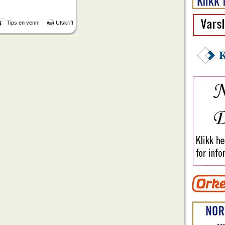
Tips en venn!
Utskrift