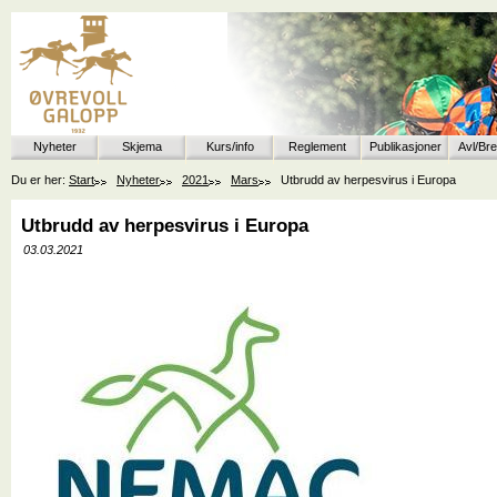
Nyheter
Skjema
Kurs/info
Reglement
Publikasjoner
Avl/Br
Du er her:
Start
Nyheter
2021
Mars
Utbrudd av herpesvirus i Europa
Utbrudd av herpesvirus i Europa
03.03.2021