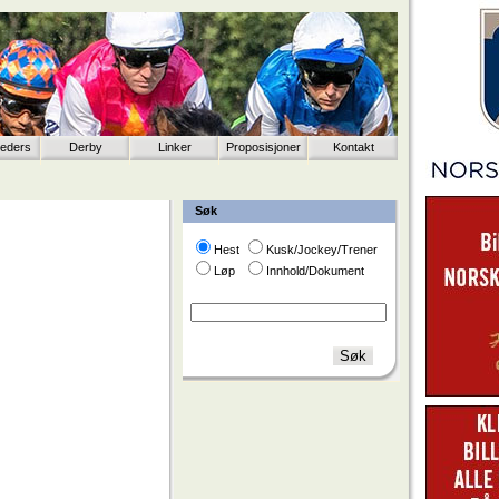
eeders
Derby
Linker
Proposisjoner
Kontakt
Søk
Hest
Kusk/Jockey/Trener
Løp
Innhold/Dokument