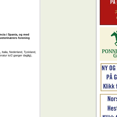
encia i Spania, og med
 veterinærers forening
 Italia, Nederland, Tyskland,
ratur to/2 ganger daglig),