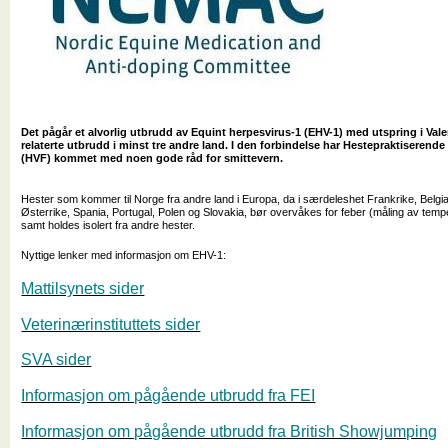
Det pågår et alvorlig utbrudd av Equint herpesvirus-1 (EHV-1) med utspring i Val
relaterte utbrudd i minst tre andre land. I den forbindelse har Hestepraktiserende
(HVF) kommet med noen gode råd for smittevern.
Hester som kommer til Norge fra andre land i Europa, da i særdeleshet Frankrike, Belgia,
Østerrike, Spania, Portugal, Polen og Slovakia, bør overvåkes for feber (måling av tempe
samt holdes isolert fra andre hester.
Nyttige lenker med informasjon om EHV-1:
Mattilsynets sider
Veterinærinstituttets sider
SVA sider
Informasjon om pågående utbrudd fra FEI
Informasjon om pågående utbrudd fra British Showjumping