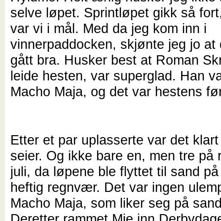
selve løpet. Sprintløpet gikk så fort
var vi i mål. Med da jeg kom inn i
vinnerpaddocken, skjønte jeg jo at
gått bra. Husker best at Roman Sk
leide hesten, var superglad. Han var
Macho Maja, og det var hestens før
Etter et par uplasserte var det klart
seier. Og ikke bare en, men tre på r
juli, da løpene ble flyttet til sand p
heftig regnvær. Det var ingen ulem
Macho Maja, som liker seg på san
Deretter rammet Mie inn Derbyda