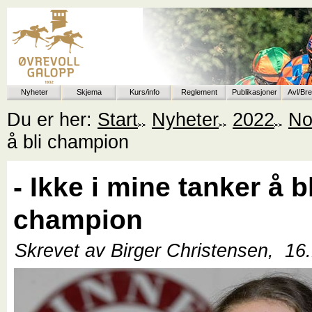
Nyheter
Skjema
Kurs/info
Reglement
Publikasjoner
Avl/Br
Du er her:
Start
Nyheter
2022
No
å bli champion
- Ikke i mine tanker å bl
champion
Skrevet av Birger Christensen,
16