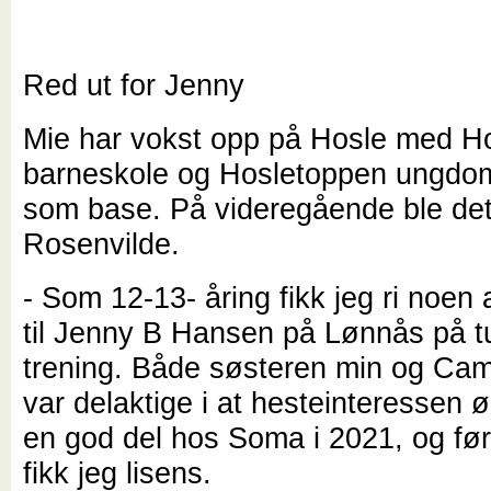
Red ut for Jenny
Mie har vokst opp på Hosle med H
barneskole og Hosletoppen ungdo
som base. På videregående ble de
Rosenvilde.
- Som 12-13- åring fikk jeg ri noen
til Jenny B Hansen på Lønnås på ture
trening. Både søsteren min og Cam
var delaktige i at hesteinteressen 
en god del hos Soma i 2021, og fø
fikk jeg lisens.