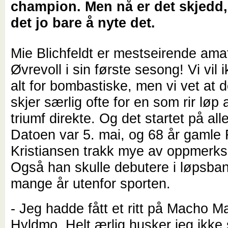
champion. Men nå er det skjedd,
det jo bare å nyte det.
Mie Blichfeldt er mestseirende amat
Øvrevoll i sin første sesong! Vi vil
alt for bombastiske, men vi vet at d
skjer særlig ofte for en som rir løp a
triumf direkte. Og det startet på all
Datoen var 5. mai, og 68 år gamle 
Kristiansen trakk mye av oppmerk
Også han skulle debutere i løpsban
mange år utenfor sporten.
- Jeg hadde fått et ritt på Macho M
Hyldmo. Helt ærlig husker jeg ikke