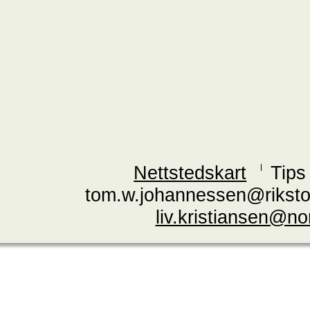
Nettstedskart
Tips
tom.w.johannessen@riksto
liv.kristiansen@n