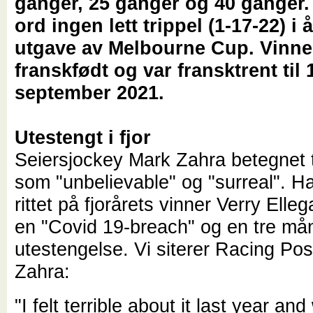
ganger, 25 ganger og 40 ganger
ord ingen lett trippel (1-17-22) i 
utgave av Melbourne Cup. Vinne
franskfødt og var fransktrent til 
september 2021.
Utestengt i fjor
Seiersjockey Mark Zahra betegnet 
som "unbelievable" og "surreal". H
rittet på fjorårets vinner Verry Elleg
en "Covid 19-breach" og en tre må
utestengelse. Vi siterer Racing Po
Zahra:
"I felt terrible about it last year an