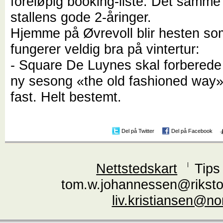
foreløpig booking-liste. Det samme 
stallens gode 2-åringer.
Hjemme på Øvrevoll blir hesten so
fungerer veldig bra på vintertur:
- Square De Luynes skal forberede 
ny sesong «the old fashioned way»,
fast. Helt bestemt.
Del på Twitter
Del på Facebook
Nettstedskart
Tips
tom.w.johannessen@riksto
liv.kristiansen@n