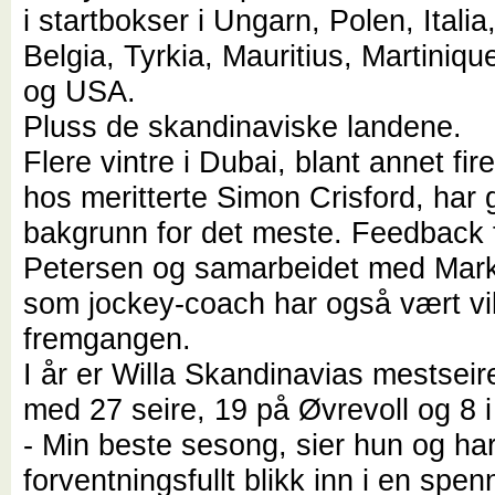
i startbokser i Ungarn, Polen, Italia
Belgia, Tyrkia, Mauritius, Martiniq
og USA.
Pluss de skandinaviske landene.
Flere vintre i Dubai, blant annet fi
hos meritterte Simon Crisford, har g
bakgrunn for det meste. Feedback f
Petersen og samarbeidet med Mar
som jockey-coach har også vært vik
fremgangen.
I år er Willa Skandinavias mestsei
med 27 seire, 19 på Øvrevoll og 8 i
- Min beste sesong, sier hun og har
forventningsfullt blikk inn i en spe