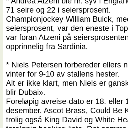
* Andrea Atzeni ble nr. syv i Englan
71 seire og 22 i seiersprosent.
Championjockey William Buick, med
seiersprosent, var den eneste i T
var foran Atzeni på seiersprosenten
opprinnelig fra Sardinia.
* Niels Petersen forbereder ellers 
vinter for 9-10 av stallens hester.
Alt er ikke klart, men Niels er gans
blir Dubai».
Foreløpig avreise-dato er 18. eller 
desember. Ascot Brass, Could Be 
trolig også King David og White He