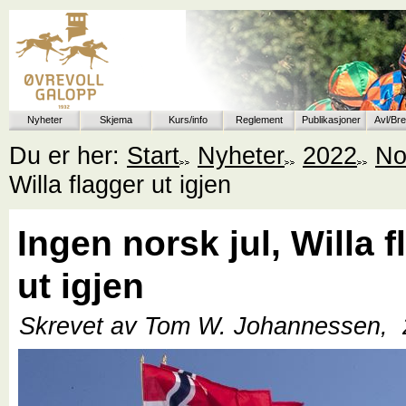
Nyheter
Skjema
Kurs/info
Reglement
Publikasjoner
Avl/Br
Du er her:
Start
Nyheter
2022
No
Willa flagger ut igjen
Ingen norsk jul, Willa 
ut igjen
Skrevet av Tom W. Johannessen,