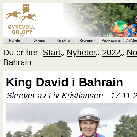
Nyheter
Skjema
Kurs/info
Reglement
Publikasjoner
Avl/Br
Du er her:
Start
Nyheter
2022
No
Bahrain
King David i Bahrain
Skrevet av Liv Kristiansen,
17.11.