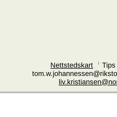
Nettstedskart
Tips
tom.w.johannessen@riksto
liv.kristiansen@n