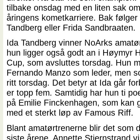
tilbake onsdag med en liten sak om
åringens kometkarriere. Bak følger
Tandberg eller Frida Sandbraaten.
Ida Tandberg vinner NoArks amatør
hun ligger også godt an i Høymyr 
Cup, som avsluttes torsdag. Hun 
Fernando Manzo som leder, men s
ritt torsdag. Det betyr at Ida går fo
er topp fem. Samtidig har hun ti po
på Emilie Finckenhagen, som kan gå
med et sterkt løp av Famous Riff.
Blant amatørtrenerne blir det som d
siste årene. Annette Stjernstrand v