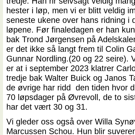
tredje. Han rir selvsagt veldig ma
hester i løp, men vi er blitt veldig 
seneste ukene over hans ridning i 
løpene. Før finaledagen er han kun 
bak Trond Jørgensen på Adelskale
er det ikke så langt frem til Colin G
Gunnar Nordling.(20 og 22 seire).
er at i september 2023 klatrer Carl
tredje bak Walter Buick og Janos Ta
de øvrige har ridd den tiden hvor d
70 løpsdager på Øvrevoll, de to sis
har det vært 30 og 31.
Vi gleder oss også over Willa Syn
Marcussen Schou. Hun blir suvere