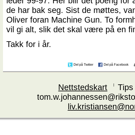
leder 99-97. Her blir det poeng for 
de har bak seg. Sist de møttes, va
Oliver foran Machine Gun. To form
vil gi alt, slik det skal være på en 
Takk for i år.
Del på Twitter
Del på Facebook
Nettstedskart
Tips
tom.w.johannessen@riksto
liv.kristiansen@n