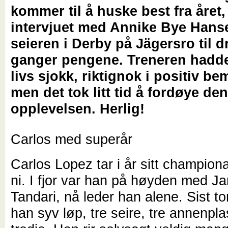
kommer til å huske best fra året,
intervjuet med Annike Bye Hanse
seieren i Derby på Jägersro til d
ganger pengene. Treneren hadde f
livs sjokk, riktignok i positiv be
men det tok litt tid å fordøye de
opplevelsen. Herlig!
Carlos med superår
Carlos Lopez tar i år sitt champio
ni. I fjor var han på høyden med J
Tandari, nå leder han alene. Sist t
han syv løp, tre seire, tre annenpl