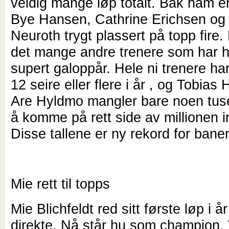
veldig mange løp totalt. Bak ham e
Bye Hansen, Cathrine Erichsen og
Neuroth trygt plassert på topp fire.
det mange andre trenere som har h
supert galoppår. Hele ni trenere ha
12 seire eller flere i år , og Tobias
Are Hyldmo mangler bare noen tus
å komme på rett side av millionen i
Disse tallene er ny rekord for bane
Mie rett til topps
Mie Blichfeldt red sitt første løp i å
direkte. Nå står hu som champion.