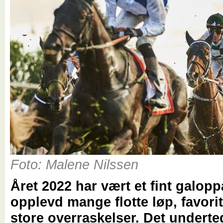
Foto: Malene Nilssen
Året 2022 har vært et fint galopp
opplevd mange flotte løp, favorit
store overraskelser. Det undert