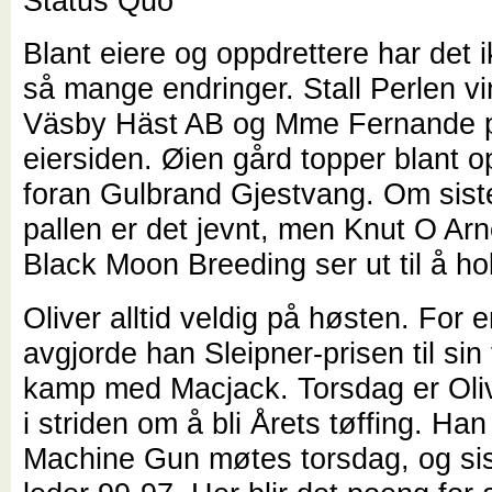
Status Quo
Blant eiere og oppdrettere har det 
så mange endringer. Stall Perlen vi
Väsby Häst AB og Mme Fernande 
eiersiden. Øien gård topper blant o
foran Gulbrand Gjestvang. Om sist
pallen er det jevnt, men Knut O Ar
Black Moon Breeding ser ut til å ho
Oliver alltid veldig på høsten. For 
avgjorde han Sleipner-prisen til sin 
kamp med Macjack. Torsdag er Oliv
i striden om å bli Årets tøffing. Han
Machine Gun møtes torsdag, og si