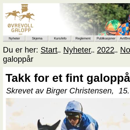
Nyheter
Skjema
Kurs/info
Reglement
Publikasjoner
Avl/Br
Du er her:
Start
Nyheter
2022
No
galoppår
Takk for et fint galoppå
Skrevet av Birger Christensen,
15