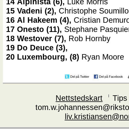
14
Alpinista
(6),
Luke Morris
15
Vadeni
(2),
Christophe Soumill
16
Al Hakeem
(4),
Cristian Demur
17
Onesto
(11),
Stephane Pasquie
18
Westover
(7),
Rob Hornby
19
Do Deuce
(3),
20
Luxembourg,
(8)
Ryan Moore
Del på Twitter
Del på Facebook
Nettstedskart
Tips
tom.w.johannessen@riksto
liv.kristiansen@n