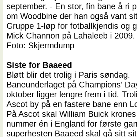
september. - En stor, fin bane å ri 
om Woodbine der han også vant sit
Gruppe 1-løp for fotballkjendis og 
Mick Channon på Lahaleeb i 2009.
Foto: Skjermdump
Siste for Baaeed
Bløtt blir det trolig i Paris søndag.
Baneunderlaget på Champions’ Da
oktober ligger lengre frem i tid. Tro
Ascot by på en fastere bane enn 
På Ascot skal William Buick krone
nummer én i England for første ga
superhesten Baaeed skal gå sitt sit