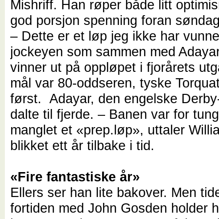
Mishriff. Han røper både litt optim
god porsjon spenning foran søndage
– Dette er et løp jeg ikke har vunne
jockeyen som sammen med Adayar 
vinner ut på oppløpet i fjorårets ut
mål var 80-oddseren, tyske Torqua
først. Adayar, den engelske Derby
dalte til fjerde. – Banen var for tun
manglet et «prep.løp», uttaler Will
blikket ett år tilbake i tid.
«Fire fantastiske år»
Ellers ser han lite bakover. Men ti
fortiden med John Gosden holder h