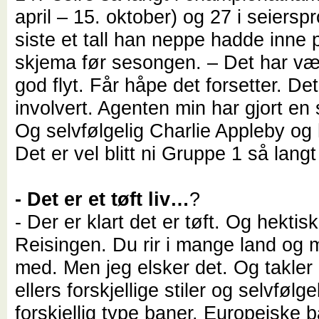
april – 15. oktober) og 27 i seiersp
siste et tall han neppe hadde inne p
skjema før sesongen. – Det har vær
god flyt. Får håpe det forsetter. De
involvert. Agenten min har gjort en 
Og selvfølgelig Charlie Appleby og
Det er vel blitt ni Gruppe 1 så langt 
- Det er et tøft liv…
?
- Der er klart det er tøft. Og hektisk
Reisingen. Du rir i mange land og 
med. Men jeg elsker det. Og takler 
ellers forskjellige stiler og selvfølge
forskjellig type baner. Europeiske 