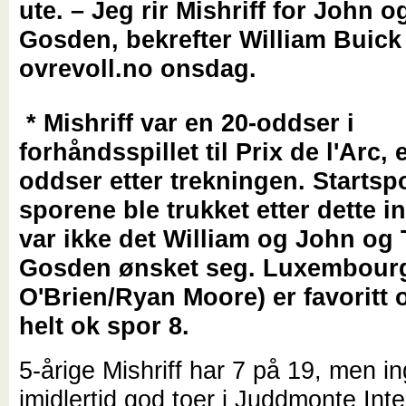
ute. – Jeg rir Mishriff for John 
Gosden, bekrefter William Buick 
ovrevoll.no onsdag.
* Mishriff var en 20-oddser i
forhåndsspillet til Prix de l'Arc, 
oddser etter trekningen. Startsp
sporene ble trukket etter dette in
var ikke det William og John og
Gosden ønsket seg. Luxembour
O'Brien/Ryan Moore) er favoritt o
helt ok spor 8.
5-årige Mishriff har 7 på 19, men in
imidlertid god toer i Juddmonte Inte