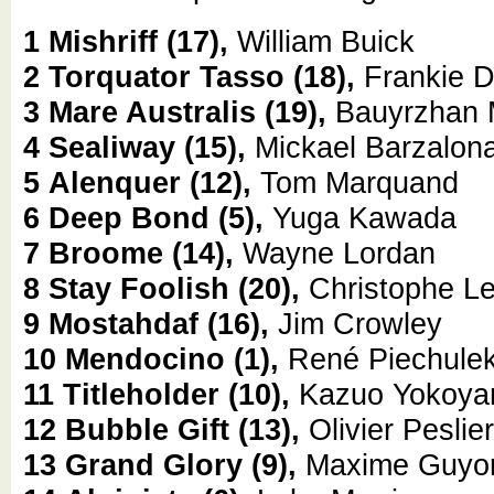
1
Mishriff
(17),
William Buick
2
Torquator Tasso
(18),
Frankie D
3
Mare Australis
(19),
Bauyrzhan 
4
Sealiway
(15),
Mickael Barzalon
5
Alenquer
(12),
Tom Marquand
6
Deep Bond
(5),
Yuga Kawada
7
Broome
(14),
Wayne Lordan
8
Stay Foolish
(20),
Christophe L
9
Mostahdaf
(16),
Jim Crowley
10
Mendocino
(1),
René Piechule
11
Titleholder
(10),
Kazuo Yokoy
12
Bubble Gift
(13),
Olivier Peslie
13
Grand Glory
(9),
Maxime Guyo