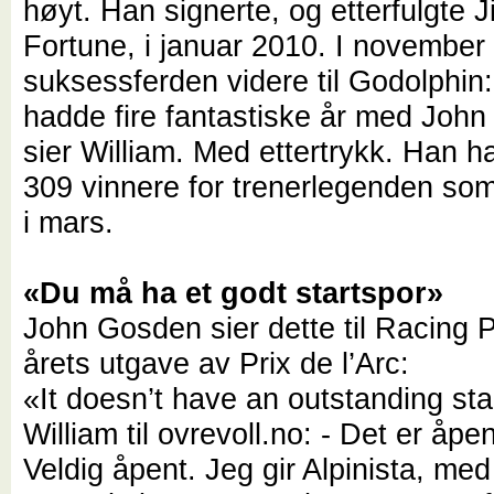
høyt. Han signerte, og etterfulgte 
Fortune, i januar 2010. I november
suksessferden videre til Godolphin:
hadde fire fantastiske år med Joh
sier William. Med ettertrykk. Han ha
309 vinnere for trenerlegenden som 
i mars.
«Du må ha et godt startspor»
John Gosden sier dette til Racing 
årets utgave av Prix de l’Arc:
«It doesn’t have an outstanding star
William til ovrevoll.no: - Det er åpent
Veldig åpent. Jeg gir Alpinista, med