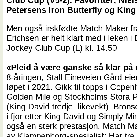
Club Cup (V5-2). Favoritter; Niel
Petersens Iron Butterfly og King
Men også irskfødte Match Maker fr
Erichsen er helt klart med i leken i
Jockey Club Cup (L) kl. 14.50
«Pleid å være ganske så klar på 
8-åringen, Stall Eineveien Gård eier
løpet i 2021. Gikk til topps i Cope
Golden Mile og Stockholms Stora P
(King David tredje, likevekt). Bron
i fjor etter King David og Simply Mi
også en sterk prestasjon. Match Mak
av Klampenborg-spesialist: Har tre 