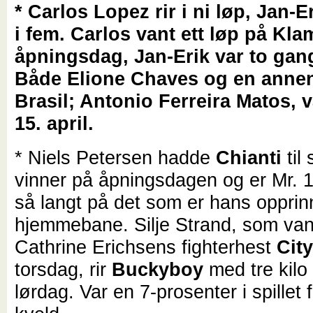
* Carlos Lopez rir i ni løp, Jan-
i fem. Carlos vant ett løp på K
åpningsdag, Jan-Erik var to gang
Både Elione Chaves og en anne
Brasil; Antonio Ferreira Matos, v
15. april.
* Niels Petersen hadde
Chianti
til
vinner på åpningsdagen og er Mr. 
så langt på det som er hans opprin
hjemmebane. Silje Strand, som van
Cathrine Erichsens fighterhest
Cit
torsdag, rir
Buckyboy
med tre kilo
lørdag. Var en 7-prosenter i spillet 