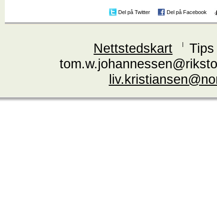
Del på Twitter
Del på Facebook
Nettstedskart
Tips
tom.w.johannessen@riksto
liv.kristiansen@n