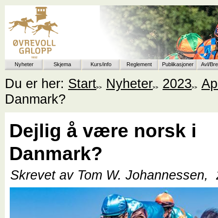
Nyheter
Skjema
Kurs/info
Reglement
Publikasjoner
Avl/Br
Du er her:
Start
Nyheter
2023
Apr
Danmark?
Dejlig å være norsk i
Danmark?
Skrevet av Tom W. Johannessen,