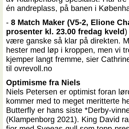
én andreplass, på banen i Københ
-
8 Match Maker (V5-2, Elione Ch
prosenter kl. 23.00 fredag kveld
)
være ganske så klar på direkten. M
hester med løp i kroppen, men vi t
kjemper langt fremme, sier Cathrin
til ovrevoll.no
Optimisme fra Niels
Niels Petersen er optimist foran l
kommer med to meget meritterte hes
Butterfly er hans siste *Derby-vinn
(Klampenborg 2021). King David ra
fjor med Sveeas-gull som topp-pre