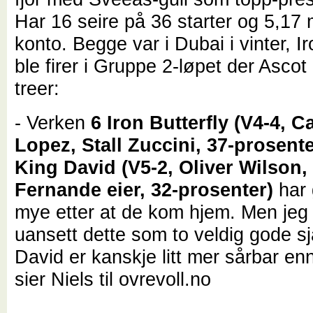
Har 16 seire på 36 starter og 5,17 m
konto. Begge var i Dubai i vinter, Ir
ble firer i Gruppe 2-løpet der Ascot
treer:
- Verken
6 Iron Butterfly (V4-4, C
Lopez, Stall Zuccini, 37-prosent
King David (V5-2, Oliver Wilson
Fernande eier, 32-prosenter)
har 
mye etter at de kom hjem. Men jeg
uansett dette som to veldig gode sj
David er kanskje litt mer sårbar en
sier Niels til ovrevoll.no