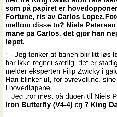
som på papiret er hovedoppone
Fortune, ris av Carlos Lopez.
Fot
mellom disse to? Niels Petersen 
mane på Carlos, det gjør han nep
løpet.
* - Jeg tenker at banen blir litt løs 
har ikke regnet særlig, det er stadi
melder eksperten Filip Zwicky i gal
Han blinker ut, for ovrevoll.no, sine 
i hovedløpene.
– Jeg tror mest på duoen til Niels 
Iron Butterfly (V4-4)
og
7 King Da