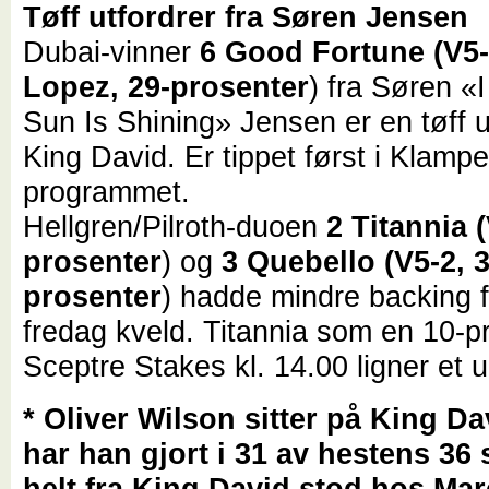
Tøff utfordrer fra Søren Jensen
Dubai-vinner
6 Good Fortune (V5-
Lopez, 29-prosenter
) fra Søren «
Sun Is Shining» Jensen er en tøff ut
King David. Er tippet først i Klamp
programmet.
Hellgren/Pilroth-duoen
2 Titannia (
prosenter
) og
3 Quebello (V5-2, 3
prosenter
) hadde mindre backing f
fredag kveld. Titannia som en 10-pr
Sceptre Stakes kl. 14.00 ligner et u
* Oliver Wilson sitter på King Da
har han gjort i 31 av hestens 36 
helt fra King David stod hos Mar