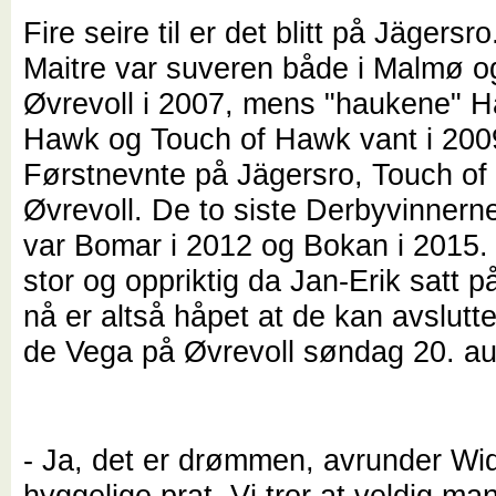
Fire seire til er det blitt på Jägersr
Maitre var suveren både i Malmø o
Øvrevoll i 2007, mens "haukene"
Hawk og Touch of Hawk vant i 200
Førstnevnte på Jägersro, Touch o
Øvrevoll. De to siste Derbyvinnern
var Bomar i 2012 og Bokan i 2015.
stor og oppriktig da Jan-Erik satt 
nå er altså håpet at de kan avslut
de Vega på Øvrevoll søndag 20. au
- Ja, det er drømmen, avrunder Wi
hyggelige prat. Vi tror at veldig ma