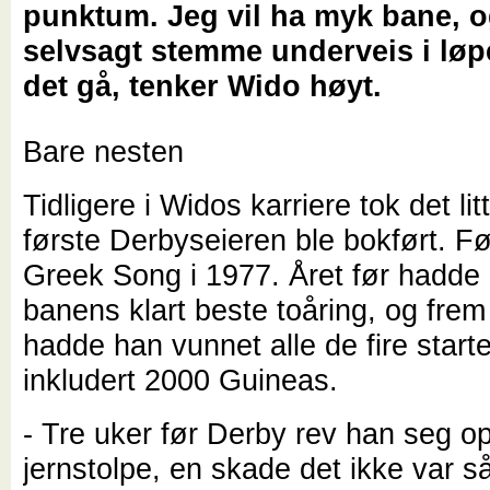
punktum. Jeg vil ha myk bane, o
selvsagt stemme underveis i løp
det gå, tenker Wido høyt.
Bare nesten
Tidligere i Widos karriere tok det lit
første Derbyseieren ble bokført. Fø
Greek Song i 1977. Året før hadde
banens klart beste toåring, og frem 
hadde han vunnet alle de fire start
inkludert 2000 Guineas.
- Tre uker før Derby rev han seg o
jernstolpe, en skade det ikke var så 