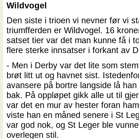
Wildvogel
Den siste i trioen vi nevner før vi st
triumfferden er Wildvogel. 16 krone
satset tier var det man kunne få i t
flere sterke innsatser i forkant av 
- Men i Derby var det lite som ste
brøt litt ut og havnet sist. Istedenfo
avansere på bortre langside lå han 
bak. På oppløpet gikk alle ut til gje
var det en mur av hester foran ham
viste han en måned senere i St Leg
var god nok, og St Leger ble vunnet
overlegen stil.