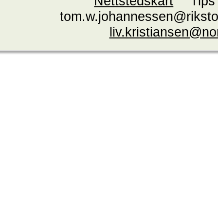
Nettstedskart
Tips
tom.w.johannessen@riksto
liv.kristiansen@n