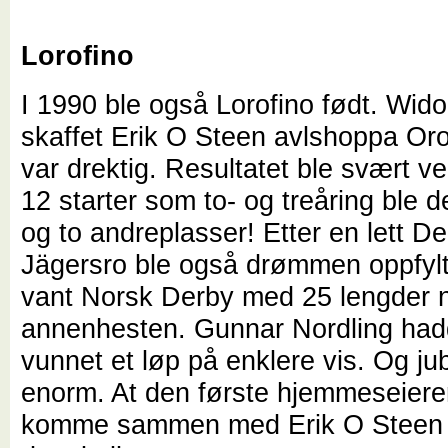
Lorofino
I 1990 ble også Lorofino født. Wid
skaffet Erik O Steen avlshoppa Or
var drektig. Resultatet ble svært ve
12 starter som to- og treåring ble de
og to andreplasser! Etter en lett D
Jägersro ble også drømmen oppfylt
vant Norsk Derby med 25 lengder n
annenhesten. Gunnar Nordling ha
vunnet et løp på enklere vis. Og ju
enorm. At den første hjemmeseiere
komme sammen med Erik O Steen