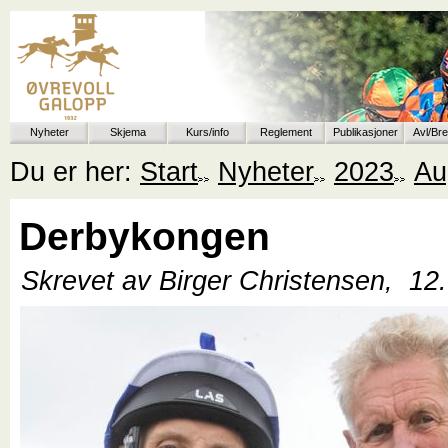
Nyheter
Skjema
Kurs/info
Reglement
Publikasjoner
Avl/Br
Du er her:
Start
Nyheter
2023
Au
Derbykongen
Skrevet av Birger Christensen,
12