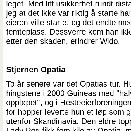
leget. Med litt usikkerhet rundt dist
jeg at det ikke var riktig å starte 
eieren ville starte, og det endte me
femteplass. Dessverre kom han ikk
etter den skaden, erindrer Wido.
Stjernen Opatia
To år senere var det Opatias tur. H
hingstene i 2000 Guineas med "hal
oppløpet", og i Hesteeierforeninge
for hopper leverte hun et løp som g
utenfor Skandinavia. Den eldre to
Lady Peg fikk fem kilo av Opatia, 