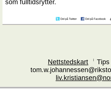
som fulltidsrytter.
Del på Twitter
Del på Facebook
Nettstedskart
Tips
tom.w.johannessen@riksto
liv.kristiansen@n