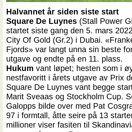
Halvannet år siden siste start
Square De Luynes
(Stall Power Gi
startet siste gang den 5. mars 2022
City Of Gold (Gr.2) i Dubai. «Frank
Fjords» var langt unna sin beste f
utgave og endte på en 11. plass.
Hukum
vant løpet; hesten som i øy
nestfavoritt i årets utgave av Prix d
Square De Luynes vant begge start
Marit Sveaas og Stockholm Cup. 
Galopps bilde over med Pat Cosgra
97 i formtall, åtte seire på 13 start
millioner viser fasiten til Skandinav