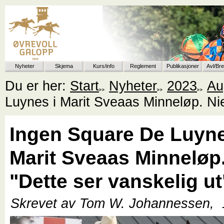
Nyheter
Skjema
Kurs/info
Reglement
Publikasjoner
Avl/Br
Du er her:
Start
Nyheter
2023
Au
Luynes i Marit Sveaas Minneløp. Niel
Ingen Square De Luyne
Marit Sveaas Minneløp.
"Dette ser vanskelig ut
Skrevet av Tom W. Johannessen,