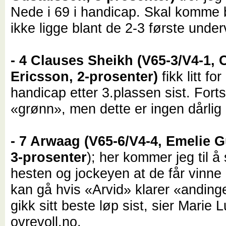
Nede i 69 i handicap. Skal komme 
ikke ligge blant de 2-3 første under
- 4 Clauses Sheikh (V65-3/V4-1, 
Ericsson, 2-prosenter)
fikk litt fo
handicap etter 3.plassen sist. Forts
«grønn», men dette er ingen dårlig 
- 7 Arwaag (V65-6/V4-4, Emelie 
3-prosenter
); her kommer jeg til å 
hesten og jockeyen at de får vinne 
kan gå hvis «Arvid» klarer «andin
gikk sitt beste løp sist, sier Marie Lu
ovrevoll.no.