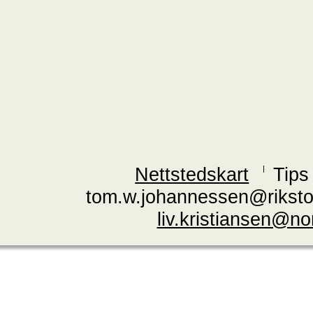
Nettstedskart
Tips
tom.w.johannessen@riksto
liv.kristiansen@n