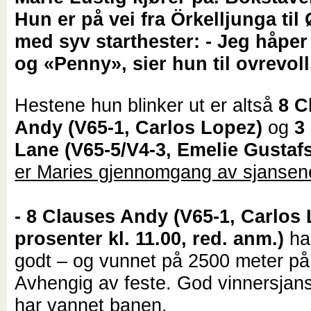
Hun er på vei fra Örkelljunga til
med syv starthester: - Jeg håpe
og «Penny», sier hun til ovrevoll
Hestene hun blinker ut er altså
8 C
Andy (V65-1, Carlos Lopez)
og
3
Lane (V65-5/V4-3, Emelie Gustaf
er Maries gjennomgang av sjansen
- 8 Clauses Andy (V65-1, Carlos 
prosenter kl. 11.00, red. anm.)
har
godt – og vunnet på 2500 meter på
Avhengig av feste. God vinnersjan
har vannet banen.