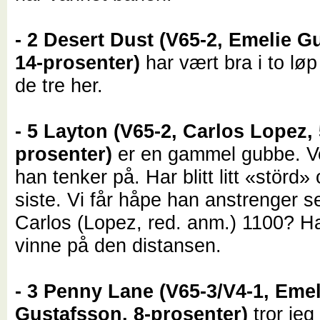
- 2 Desert Dust (V65-2, Emelie G
14-prosenter)
har vært bra i to løp 
de tre her.
- 5 Layton (V65-2, Carlos Lopez, 
prosenter)
er en gammel gubbe. Ve
han tenker på. Har blitt litt «störd» 
siste. Vi får håpe han anstrenger seg
Carlos (Lopez, red. anm.) 1100? H
vinne på den distansen.
- 3 Penny Lane (V65-3/V4-1, Emel
Gustafsson, 8-prosenter)
tror jeg