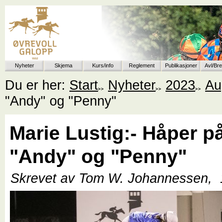
Nyheter
Skjema
Kurs/info
Reglement
Publikasjoner
Avl/Br
Du er her:
Start
Nyheter
2023
Au
"Andy" og "Penny"
Marie Lustig:- Håper p
"Andy" og "Penny"
Skrevet av Tom W. Johannessen,