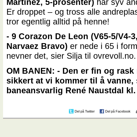
Martinez, 5-prosenter)
har syv an
Er droppet – og tross alle andrepla
tror egentlig alltid på henne!
- 9 Corazon De Leon (V65-5/V4-3
Narvaez Bravo)
er nede i 65 i form
nevner det, sier Silja til ovrevoll.no.
OM BANEN: - Den er fin og rask 
sikkert at vi kommer til å vanne, 
baneansvarlig René Naustdal kl.
Del på Twitter
Del på Facebook