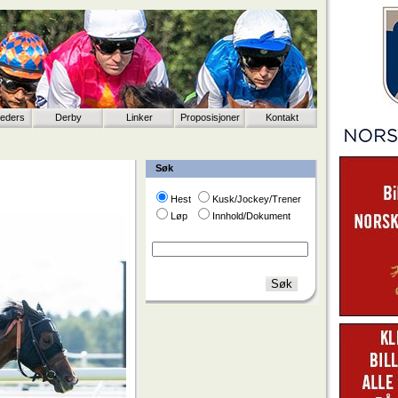
eeders
Derby
Linker
Proposisjoner
Kontakt
Søk
Hest
Kusk/Jockey/Trener
Løp
Innhold/Dokument