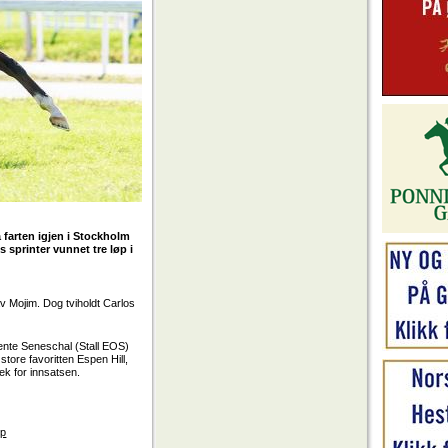
 farten igjen i Stockholm
 sprinter vunnet tre løp i
av Mojim. Dog tviholdt Carlos
ente Seneschal (Stall EOS)
store favoritten Espen Hill,
k for innsatsen.
pp