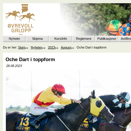
Nyheter
Skjema
Kurs/info
Reglement
Publikasjoner
Avl/Br
Du er her:
Start
Nyheter
2023
August
Oche Dart i toppform
Oche Dart i toppform
28.08.2023