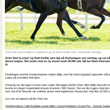
Oche Dart (innvendig) er i toppform og tok årets tredje seier i Stockholm søndag.
Oche Dart (Lucky7 og Stall Gullik) vant løp på Derbydagen sist søndag, og var på
denne helgen. Det endte med en ny triumf verdt 50.000 sek. Nå har Niels Petersens
år.
Fireåringen overtok frontposisjonen relativt tidlig, men ble hardt angrepet oppunder mål 
Lopez på overtaket helt hjem.
Forøvrig var det ingen norske seire under SM-dagen på Bro Park. Men Wido Neuroth-tr
leverte en meget respektabel innsats til annen i SM Classic. Det var lite å gjøre med den 
men Jan-Erik Neuroth var soleklar annen med topphesten Seneschal. Han fikk 62.500 se
Les mer om løpene på Bro Park her:
Tävlingsreferat: Little Arabella svepte fältet i Jockeyklubbens Grand Prix - Svensk Galo