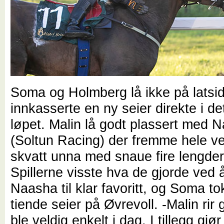
Soma og Holmberg lå ikke på latsi
innkasserte en ny seier direkte i det
løpet. Malin lå godt plassert med 
(Soltun Racing) der fremme hele v
skvatt unna med snaue fire lengder
Spillerne visste hva de gjorde ved 
Naasha til klar favoritt, og Soma to
tiende seier på Øvrevoll. -Malin rir 
ble veldig enkelt i dag. I tillegg gjør