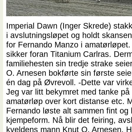
Imperial Dawn (Inger Skrede) stakk r
i avslutningsløpet og holdt skansen
for Fernando Manzo i amatørløpet.
sikker foran Titanium Carlras. Der
familiehesten sin tredje strake seie
O. Arnesen bokførte sin første seie
én dag på Øvrevoll. -Dette var virke
Jeg var litt bekymret med tanke på 
amatørløp over kort distanse etc. 
Fernando løste alt sammen fint og 
kjempeform. Nå blir det feiring, avsl
kveldens mann Knut O. Arnesen. H