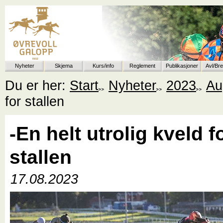
Nyheter
Skjema
Kurs/info
Reglement
Publikasjoner
Avl/Br
Du er her:
Start
Nyheter
2023
Au
for stallen
-En helt utrolig kveld f
stallen
17.08.2023