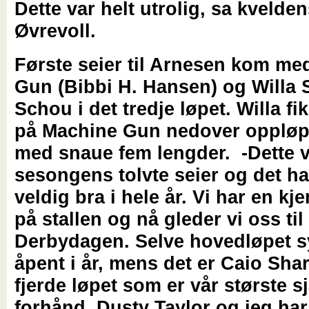
Dette var helt utrolig, sa kveld
Øvrevoll.
Første seier til Arnesen kom m
Gun (Bibbi H. Hansen) og Willa
Schou i det tredje løpet. Willa fikk
på Machine Gun nedover oppløp
med snaue fem lengder. -Dette 
sesongens tolvte seier og det ha
veldig bra i hele år. Vi har en k
på stallen og nå gleder vi oss til
Derbydagen. Selve hovedløpet s
åpent i år, mens det er Caio Shar
fjerde løpet som er vår største s
forhånd. Dusty Taylor og jeg har