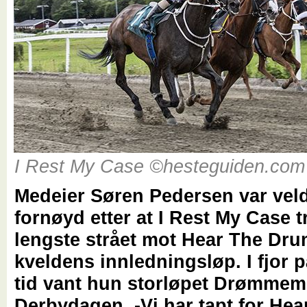
I Rest My Case ©hesteguiden.com
Medeier Søren Pedersen var vel
fornøyd etter at I Rest My Case t
lengste strået mot Hear The Dru
kveldens innledningsløp. I fjor
tid vant hun storløpet Drømmem
Derbydagen. -Vi har tapt for Hea