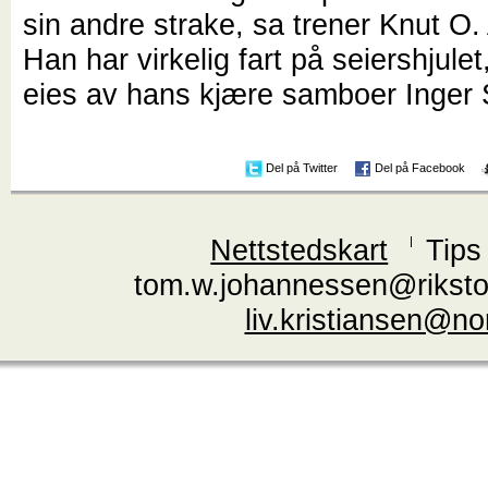
sin andre strake, sa trener Knut O.
Han har virkelig fart på seiershjule
eies av hans kjære samboer Inger 
Del på Twitter
Del på Facebook
Nettstedskart
Tips
tom.w.johannessen@riksto
liv.kristiansen@n