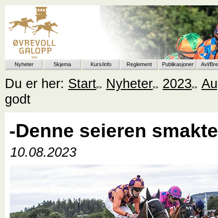
Nyheter
Skjema
Kurs/info
Reglement
Publikasjoner
Avl/Br
Du er her:
Start
Nyheter
2023
Au
godt
-Denne seieren smakte
10.08.2023