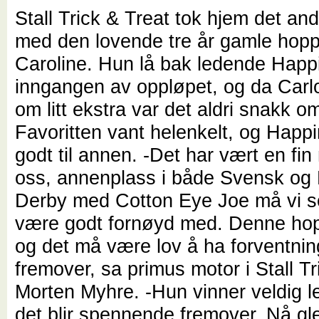
Stall Trick & Treat tok hjem det and
med den lovende tre år gamle hop
Caroline. Hun lå bak ledende Happi
inngangen av oppløpet, og da Carl
om litt ekstra var det aldri snakk o
Favoritten vant helenkelt, og Happ
godt til annen. -Det har vært en fi
oss, annenplass i både Svensk og
Derby med Cotton Eye Joe må vi s
være godt fornøyd med. Denne hop
og det må være lov å ha forventnin
fremover, sa primus motor i Stall Tr
Morten Myhre. -Hun vinner veldig le
det blir spennende fremover. Nå gl