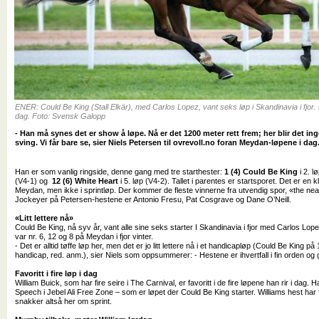
ENER: Could Be King (Stall Elkär), med Carlos Lopez, vant seks løp i Skandinavia i fjor. 
dag. Foto: Svensk Galopp
- Han må synes det er show å løpe. Nå er det 1200 meter rett frem; her blir det i
sving. Vi får bare se, sier Niels Petersen til ovrevoll.no foran Meydan-løpene i dag
Han er som vanlig ringside, denne gang med tre starthester:
1 (4) Could Be King
i 2. lø
(V4-1) og
12 (6) White Heart
i 5. løp (V4-2). Tallet i parentes er startsporet. Det er en k
Meydan, men ikke i sprintløp. Der kommer de fleste vinnerne fra utvendig spor, «the ne
Jockeyer på Petersen-hestene er Antonio Fresu, Pat Cosgrave og Dane O’Neill.
«Litt lettere nå»
Could Be King, nå syv år, vant alle sine seks starter I Skandinavia i fjor med Carlos Lop
var nr. 6, 12 og 8 på Meydan i fjor vinter.
- Det er alltid tøffe løp her, men det er jo litt lettere nå i et handicapløp (Could Be King p
handicap, red. anm.), sier Niels som oppsummerer: - Hestene er ihvertfall i fin orden og
Favoritt i fire løp i dag
William Buick, som har fire seire i The Carnival, er favoritt i de fire løpene han rir i dag. Ha
Speech i Jebel Ali Free Zone – som er løpet der Could Be King starter. Williams hest har få
snakker altså her om sprint.