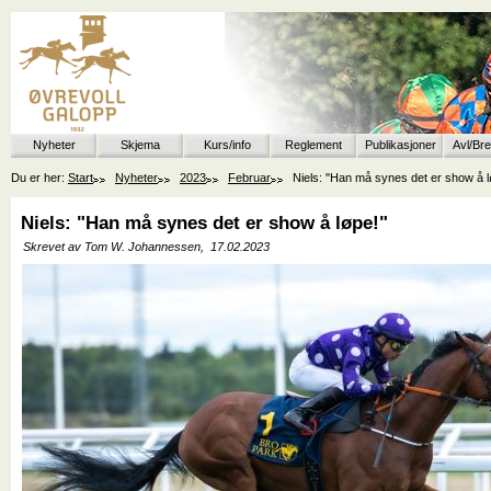
Nyheter
Skjema
Kurs/info
Reglement
Publikasjoner
Avl/Br
Du er her:
Start
Nyheter
2023
Februar
Niels: "Han må synes det er show å l
Niels: "Han må synes det er show å løpe!"
Skrevet av Tom W. Johannessen,
17.02.2023