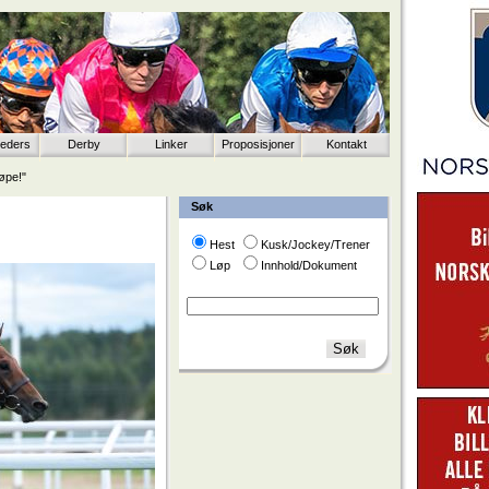
eeders
Derby
Linker
Proposisjoner
Kontakt
øpe!"
Søk
Hest
Kusk/Jockey/Trener
Løp
Innhold/Dokument