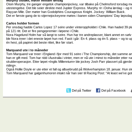
Murphy tilbake, møter William lørdag
Oisin Murphy, tre ganger engelsk championjockey, var tilbake på Chelmsford torsdag med
utestengelse. Det ble seier direkte med Jupiter Express. Murphy rir i Doha lørdag – og rir 
Rayyan Mile. Der møter han Godolphins Courageous Knight. Jockey: William Buick.
Det er første gang de to stjernejockeyene møtes i banen siden Champions’ Day løpsdag
Carlos holder formen
Per onsdag hadde Carlos Lopez 17 seire under vinteroppholdet i Chile. Han haded 39 plass
på 121 ritt. Det er fire pengepremier i løpene i Chile.
Nora Hagelund Holm har så langt to seire. Hun har tre andreplasser, blant annet en sølv
ble Nora treer i det eneste løpet hun red. Fasit i går: En 4. plass og én 5. plass – og to u
én hest, på papiret det beste rittet, like før start.
Marquand ute i to måneder
Tom Marquand var treer i England i fjor med 91 seire i The Championship, det samme ant
han er gift med. Tom har ridd i Australia i vinter, men er nå ute i minst to måneder etter «a
skulderoperasjon. Etter løpet «Inglis Millennium» ble jockey Josh Parr plassert på gjerde
riding».
Også Hollie Doyle er ute etter et fall og albuebrudd på Wolverhampton 18. januar. Hun sk
Tom Marquand har galgenhumoren intakt når han sier til Racing Post: “At least we’ve g
Del på Twitter
Del på Facebook