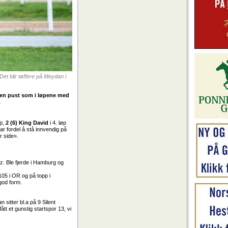
Det blir tøffere på Meydan i
ngen pust som i løpene med
.
p,
2 (6) King David
i 4. løp
lar fordel å stå innvendig på
ar side».
ez. Ble fjerde i Hamburg og
å 105 i OR og på topp i
 god form.
n sitter bl.a på 9 Silent
tt et gunstig startspor 13, vi