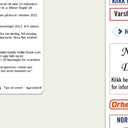
 ett ritt etter 14 måneders
bl. a. Mister Staple i Al
en på Ascot i oktober 2021.
eringer (fra 2. til 4. plass)
 fra sist lørdag. Nå onsdag
plasserte. Nora fikk strøket
allet hadde Holllie Doyle som
n ugly fall» og en
t i 20 løpsdager for «careless
al opereres i neste uke.
ot two arms between us”.
Tips en venn!
Utskrift