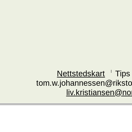
Nettstedskart
Tips
tom.w.johannessen@riksto
liv.kristiansen@n