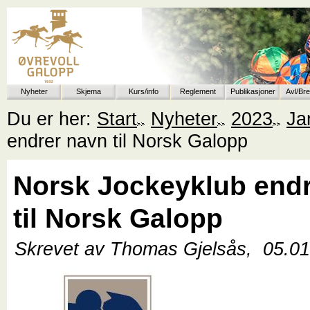
Nyheter
Skjema
Kurs/info
Reglement
Publikasjoner
Avl/Br
Du er her:
Start
Nyheter
2023
Ja
endrer navn til Norsk Galopp
Norsk Jockeyklub end
til Norsk Galopp
Skrevet av Thomas Gjelsås,
05.0