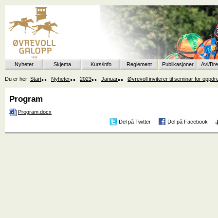
Nyheter
Skjema
Kurs/info
Reglement
Publikasjoner
Avl/Br
Du er her:
Start
Nyheter
2023
Januar
Øvrevoll inviterer til seminar for oppdr
Program
Program.docx
Del på Twitter
Del på Facebook