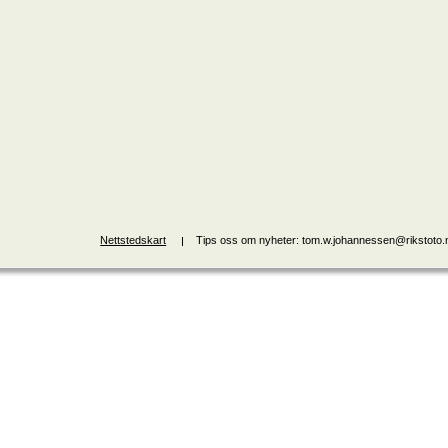
Nettstedskart
Tips oss om nyheter: tom.w.johannessen@rikstoto.