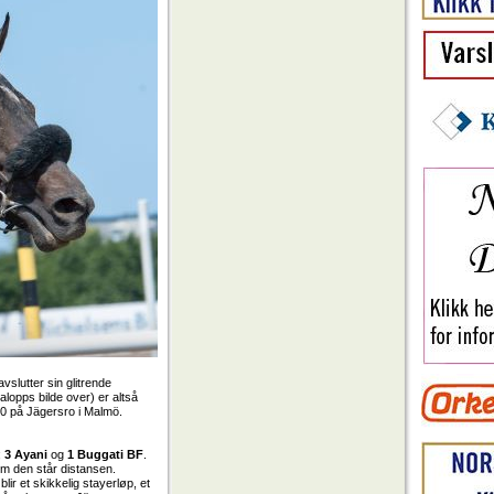
vslutter sin glitrende
lopps bilde over) er altså
.10 på Jägersro i Malmö.
;
3 Ayani
og
1 Buggati BF
.
 om den står distansen.
lir et skikkelig stayerløp, et