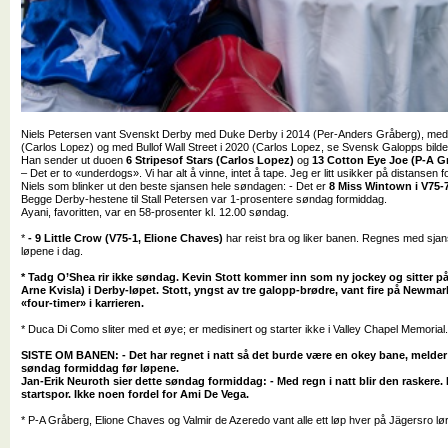
Niels Petersen vant Svenskt Derby med Duke Derby i 2014 (Per-Anders Gråberg), med
(Carlos Lopez) og med Bullof Wall Street i 2020 (Carlos Lopez, se Svensk Galopps bilde
Han sender ut duoen
6 Stripesof Stars (Carlos Lopez)
og
13 Cotton Eye Joe (P-A G
– Det er to «underdogs». Vi har alt å vinne, intet å tape. Jeg er litt usikker på distansen 
Niels som blinker ut den beste sjansen hele søndagen: - Det er
8 Miss Wintown i V75-
Begge Derby-hestene til Stall Petersen var 1-prosentere søndag formiddag.
Ayani, favoritten, var en 58-prosenter kl. 12.00 søndag.
*
- 9 Little Crow (V75-1, Elione Chaves)
har reist bra og liker banen. Regnes med sjan
løpene i dag.
* Tadg O’Shea rir ikke søndag. Kevin Stott kommer inn som ny jockey og sitter p
Arne Kvisla) i Derby-løpet. Stott, yngst av tre galopp-brødre, vant fire på Newmar
«four-timer» i karrieren.
* Duca Di Como sliter med et øye; er medisinert og starter ikke i Valley Chapel Memorial
SISTE OM BANEN: - Det har regnet i natt så det burde være en okey bane, melder 
søndag formiddag før løpene.
Jan-Erik Neuroth sier dette søndag formiddag: - Med regn i natt blir den raskere. 
startspor. Ikke noen fordel for Ami De Vega.
* P-A Gråberg, Elione Chaves og Valmir de Azeredo vant alle ett løp hver på Jägersro lø