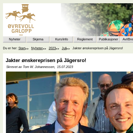
Nyheter
Skjema
Kurs/info
Reglement
Publikasjoner
Avl/Br
Du er her:
Start
Nyheter
2023
Juli
Jakter ønskereprisen på Jägersro!
Jakter ønskereprisen på Jägersro!
Skrevet av Tom W. Johannessen,
15.07.2023