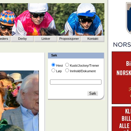
eeders
Derby
Linker
Proposisjoner
Kontakt
Søk
Hest
Kusk/Jockey/Trener
Løp
Innhold/Dokument