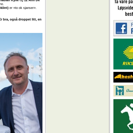
.no.
klint)
er «to ok sjanser».
r bra, også droppet litt, en