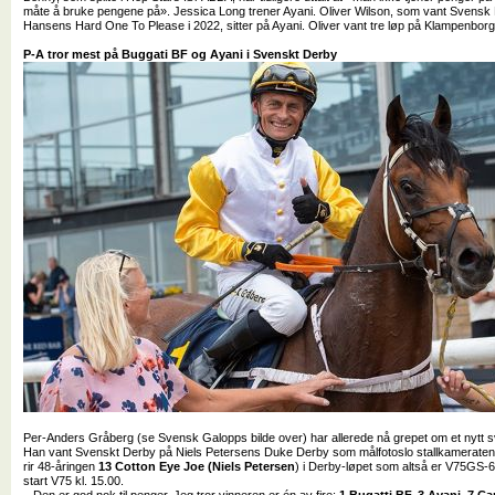
måte å bruke pengene på». Jessica Long trener Ayani. Oliver Wilson, som vant Svensk
Hansens Hard One To Please i 2022, sitter på Ayani. Oliver vant tre løp på Klampenborg
P-A tror mest på Buggati BF og Ayani i Svenskt Derby
Per-Anders Gråberg (se Svensk Galopps bilde over) har allerede nå grepet om et nytt
Han vant Svenskt Derby på Niels Petersens Duke Derby som målfotoslo stallkameraten 
rir 48-åringen
13 Cotton Eye Joe (Niels Petersen
) i Derby-løpet som altså er V75GS-
start V75 kl. 15.00.
– Den er god nok til penger. Jeg tror vinneren er én av fire;
1 Bugatti BF, 3 Ayani, 7 C