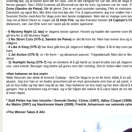
ordentlig løp, og at banen ikke blir for rask. Det er det viktigste for vår del. Ami de Veg
første gangen. Sist i 2000 Guineas på Øvrevoll var det for kort, og banen var for rask. Pa
Zone (Sandro de Paiva).
Blir litt glemt. Det er en god outsider søndag. Fikk et startspor
Danmark og også Bro, fikk ikke noe bra løp der. For å oppsummere; jeg tror stallen har e
Svenskt Derby med Ami De Vega som den beste muligheten. Men det er mange som lurer 
Jeg vet at Bent Olsen er «opp» på
11 Irish Fire
, og den franske hesten
14 Captain’s 
distansen, sier Jan-Erik som ser raskt på de andre sjansene:
- 6 Mystery Night (2. løp)
er dagens beste sjanse. Hostet og hadde det samme som Mast
gå bra for å slå Mystery Night.
- 1 No Short Cuts (V75-2, Sandro de Paiva)
er det litt kort for. Men han trener bra og
tidligere.
- 4 Like A King (V75-2)
har ikke gått bra på Jägersro tidligere. Håper å få et løp som pas
ham.
- 1 Jet Action (V75-3)
er i fin form – og distansen passer. Trippelaktuell. Men det er fl
disse.
- 11 Starlight Song (V75-7)
har en tendens til å gå hardt ut, brant kruttet sist på Jäger
sist, vant enkelt. Beveger seg bedre på gress enn dirt i trening. Det er enten-eller med
«Han behøver en bra start»
Wido Neuroth sier dette til Svensk Galopp: - Ami De Vega er jo en fin hest; både å se på, 
aksjon. Jeg tror han er en bedre gresshest på en myk gressbane enn han er på sand, m
på en bra måte og har lært seg litt av det. Han behøver en bra start og har ikke råd til å 
gangen. Har jo forbedret seg et hakk, og vi får håpet det rekker til å være blant de tre f
til med i løpet.
* Stall Perlen har fem triumfer i Svenskt Derby: Chirac (1997), Valley Chapel (1999)
Au Maitre (2007) og Handsome Hawk (2009). Fredrik Johansson var seirende rytte
«The Winner Takes It All»