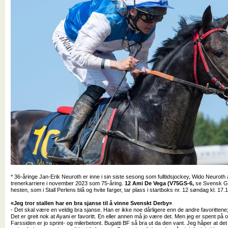
* 36-åringe Jan-Erik Neuroth er inne i sin siste sesong som fulltidsjockey, Wido Neuroth a
trenerkarriere i november 2023 som 75-åring.
12 Ami De Vega (V75GS-6,
se Svensk Ga
hesten, som i Stall Perlens blå og hvite farger, tar plass i startboks nr. 12 søndag kl. 17
«Jeg tror stallen har en bra sjanse til å vinne Svenskt Derby»
- Det skal være en veldig bra sjanse. Han er ikke noe dårligere enn de andre favorittene
Det er greit nok at Ayani er favoritt. En eller annen må jo være det. Men jeg er spent på
Farssiden er jo sprint- og milerbetont. Bugatti BF så bra ut da den vant. Jeg håper at det b