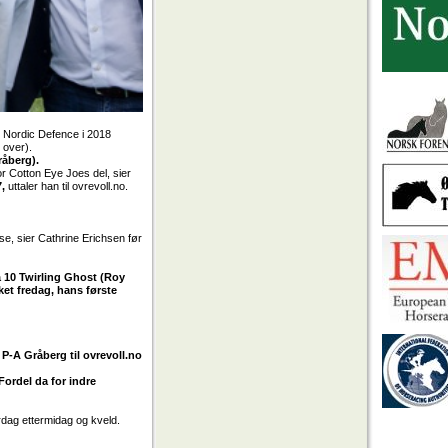
 Nordic Defence i 2018
 over).
råberg).
for Cotton Eye Joes del, sier
7,
uttaler han til ovrevoll.no.
se, sier Cathrine Erichsen før
å 10 Twirling Ghost (Roy
ket fredag, hans første
.
P-A Gråberg til ovrevoll.no
Fordel da for indre
rdag ettermidag og kveld.