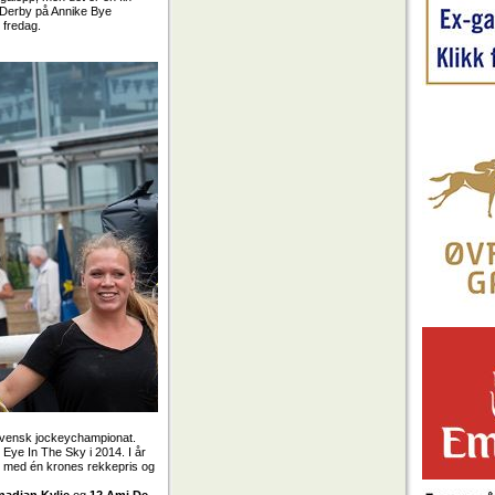
 Derby på Annike Bye
 fredag.
 svensk jockeychampionat.
Eye In The Sky i 2014. I år
6 med én krones rekkepris og
anadian Kylie
og
12 Ami De