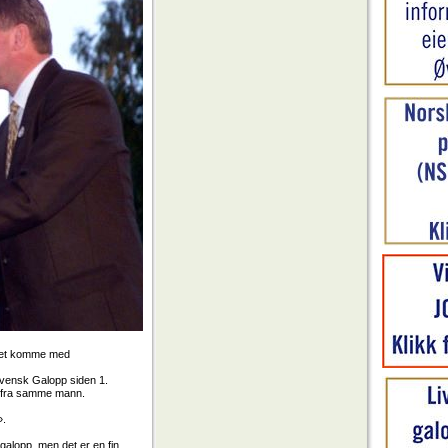
llet komme med
 Svensk Galopp siden 1.
er fra samme mann.
».
 galopp, men det er en fin