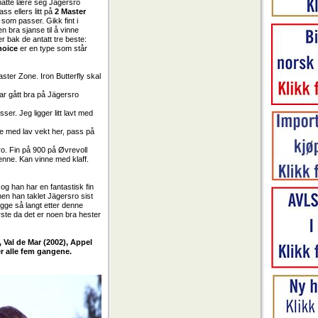
a måtte lære seg Jägersro
ss ellers litt på
2 Master
 som passer. Gikk fint i
n bra sjanse til å vinne
bak de antatt tre beste:
Choice
er en type som står
er Zone. Iron Butterfly skal
 har gått bra på Jägersro
ser. Jeg ligger litt lavt med
ere med lav vekt her, pass på
sro. Fin på 900 på Øvrevoll
 henne. Kan vinne med klaff.
og han har en fantastisk fin
en han taklet Jägersro sist
ligge så langt etter denne
ørste da det er noen bra hester
, Val de Mar (2002), Appel
r alle fem gangene.