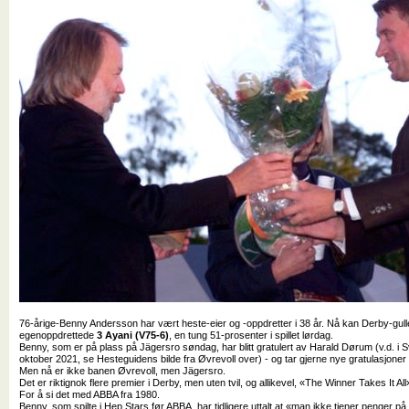
76-årige-Benny Andersson har vært heste-eier og -oppdretter i 38 år. Nå kan Derby-gu
egenoppdrettede
3 Ayani (V75-6)
, en tung 51-prosenter i spillet lørdag.
Benny, som er på plass på Jägersro søndag, har blitt gratulert av Harald Dørum (v.d. i
oktober 2021, se Hesteguidens bilde fra Øvrevoll over) - og tar gjerne nye gratulasjon
Men nå er ikke banen Øvrevoll, men Jägersro.
Det er riktignok flere premier i Derby, men uten tvil, og allikevel, «The Winner Takes It All
For å si det med ABBA fra 1980.
Benny, som spilte i Hep Stars før ABBA, har tidligere uttalt at «man ikke tjener penger på