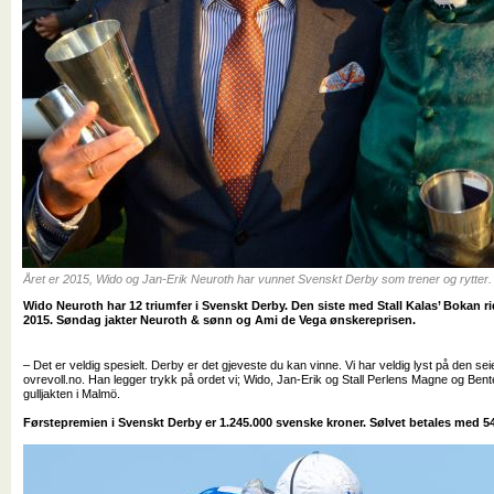
Året er 2015, Wido og Jan-Erik Neuroth har vunnet Svenskt Derby som trener og rytter.
Wido Neuroth har 12 triumfer i Svenskt Derby. Den siste med Stall Kalas’ Bokan ri
2015. Søndag jakter Neuroth & sønn og Ami de Vega ønskereprisen.
– Det er veldig spesielt. Derby er det gjeveste du kan vinne. Vi har veldig lyst på den seie
ovrevoll.no. Han legger trykk på ordet
vi;
Wido, Jan-Erik og Stall Perlens Magne og Be
gulljakten i Malmö.
Førstepremien i Svenskt Derby er 1.245.000 svenske kroner. Sølvet betales med 54