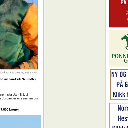
 Bokan var heste, eid av m
dd av Jan-Erik Neuroth i
ren, sier Jan-Erik til
nte Jordanger er sammen om
7.800 kroner.