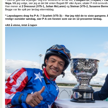
Vega.
Må jeg velge, sier jeg at det blir enten Bugatti BF eller Ayani, uttaler P-A til ovrevoll
Han mener at
2 Dressout (V75-1, Julian McLaren)
og
Steinar (V75-2, Susanne Berne
Begge var lite spilt per lørdag ettermiddag.
* Løpsdagens drag fra P-A: 7 Scarlett (V75-3): - Har jeg ridd de to siste gangene. E
«rolig» outsider søndag, sier P-A om hesten som var en 12-prosenter lørdag.
«Alt å vinne, intet å tape»