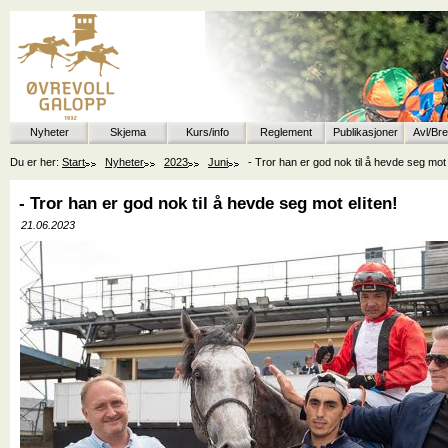
Nyheter
Skjema
Kurs/info
Reglement
Publikasjoner
Avl/Br
Du er her:
Start
Nyheter
2023
Juni
- Tror han er god nok til å hevde seg mot 
- Tror han er god nok til å hevde seg mot eliten!
21.06.2023