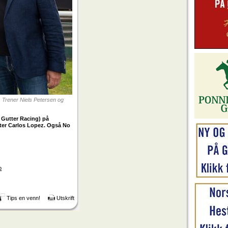
. Trener Niels Petersen og
e Gutter Racing) på
ytter Carlos Lopez. Også No
p
Tips en venn!
Utskrift