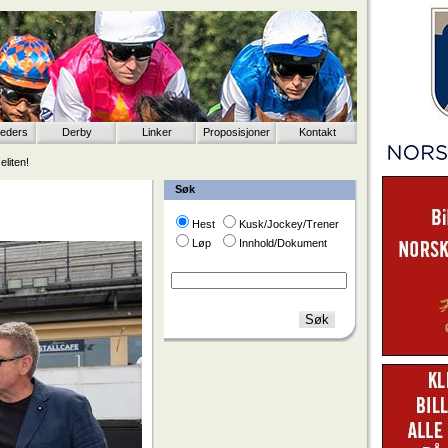
eeders
Derby
Linker
Proposisjoner
Kontakt
eliten!
Søk
Hest
Kusk/Jockey/Trener
Løp
Innhold/Dokument