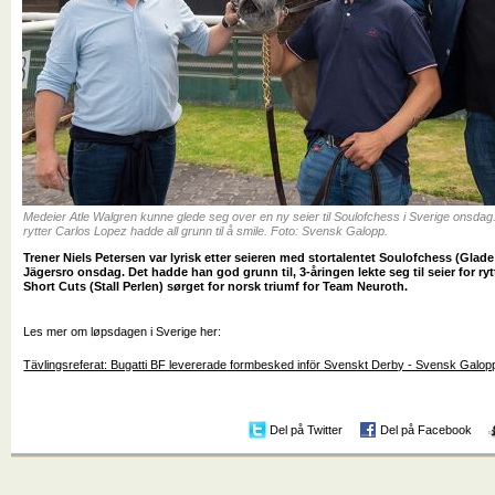
Medeier Atle Walgren kunne glede seg over en ny seier til Soulofchess i Sverige onsdag
rytter Carlos Lopez hadde all grunn til å smile. Foto: Svensk Galopp.
Trener Niels Petersen var lyrisk etter seieren med stortalentet Soulofchess (Glad
Jägersro onsdag. Det hadde han god grunn til, 3-åringen lekte seg til seier for r
Short Cuts (Stall Perlen) sørget for norsk triumf for Team Neuroth.
Les mer om løpsdagen i Sverige her:
Tävlingsreferat: Bugatti BF levererade formbesked inför Svenskt Derby - Svensk Galop
Del på Twitter
Del på Facebook