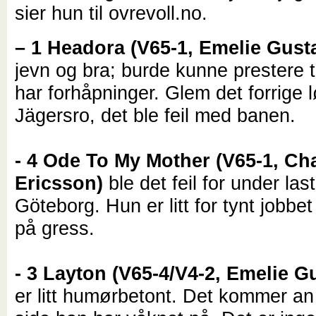
sier hun til ovrevoll.no.
– 1 Headora (V65-1, Emelie Gust
jevn og bra; burde kunne prestere 
har forhåpninger. Glem det forrige 
Jägersro, det ble feil med banen.
- 4 Ode To My Mother (V65-1, Cha
Ericsson)
ble det feil for under las
Göteborg. Hun er litt for tynt jobbe
på gress.
- 3 Layton (V65-4/V4-2, Emelie G
er litt humørbetont. Det kommer an