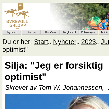
Nyheter
Skjema
Kurs/info
Reglement
Publikasjoner
Avl/Br
Du er her:
Start
Nyheter
2023
Ju
optimist"
Silja: "Jeg er forsiktig
optimist"
Skrevet av Tom W. Johannessen,