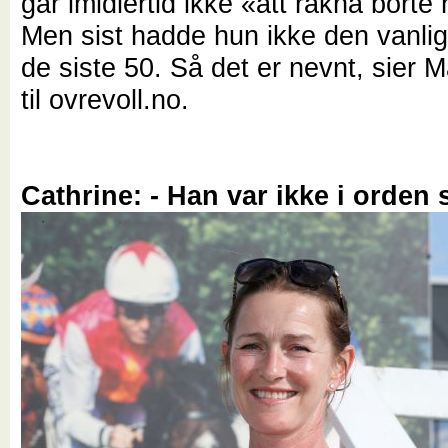
går imidlertid ikke «att räkna borte
Men sist hadde hun ikke den vanli
de siste 50. Så det er nevnt, sier M
til ovrevoll.no.
Cathrine: - Han var ikke i orden s