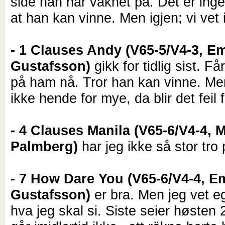
side han har våknet på. Det er ing
at han kan vinne. Men igjen; vi vet
- 1 Clauses Andy (V65-5/V4-3, Em
Gustafsson)
gikk for tidlig sist. F
på ham nå. Tror han kan vinne. Men
ikke hende for mye, da blir det feil 
- 4 Clauses Manila (V65-6/V4-4, M
Palmberg)
har jeg ikke så stor tro 
- 7 How Dare You (V65-6/V4-4, E
Gustafsson)
er bra. Men jeg vet eg
hva jeg skal si. Siste seier høsten