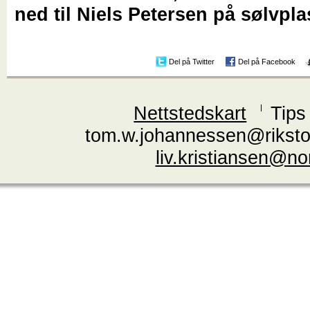
ned til Niels Petersen på sølvpl
Del på Twitter
Del på Facebook
Nettstedskart
Tips
tom.w.johannessen@riksto
liv.kristiansen@n