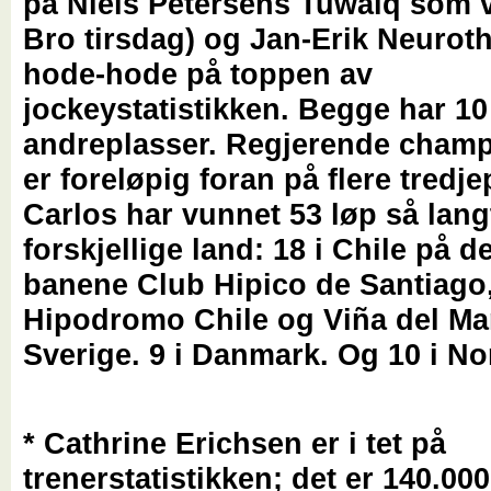
på Niels Petersens Tuwaiq som 
Bro tirsdag) og Jan-Erik Neurot
hode-hode på toppen av
jockeystatistikken. Begge har 10
andreplasser. Regjerende cham
er foreløpig foran på flere tredje
Carlos har vunnet 53 løp så langt 
forskjellige land: 18 i Chile på de
banene
Club Hipico de Santiago
Hipodromo Chile og Viña del Ma
Sverige. 9 i Danmark. Og 10 i No
* Cathrine Erichsen er i tet på
trenerstatistikken; det er 140.00