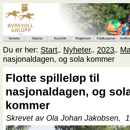
Nyheter
Skjema
Kurs/info
Reglement
Publikasjoner
Avl/Br
Du er her:
Start
Nyheter
2023
Ma
nasjonaldagen, og sola kommer
Flotte spilleløp til
nasjonaldagen, og sol
kommer
Skrevet av Ola Johan Jakobsen,
1