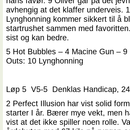
hans favør. 9 Oliver går på det jev
avhengig at det klaffer underveis. 
Lynghonning kommer sikkert til å b
startrushet sammen med favoritten. 
sist og kan bedre.
5 Hot Bubbles – 4 Macine Gun – 9
Outs: 10 Lynghonning
Løp 5 V5-5 Denklas Handicap, 24
2 Perfect Illusion har vist solid form
starter I år. Bærer mye vekt, men ha
vist at det ikke spiller noen rolle. Va