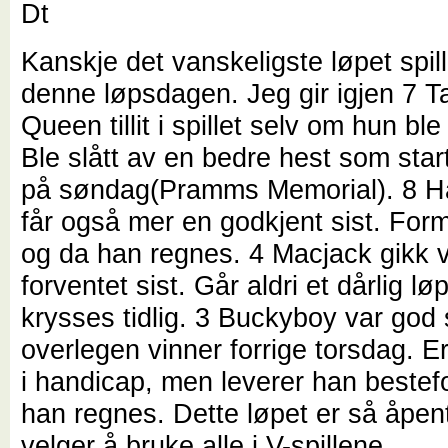
Dt
Kanskje det vanskeligste løpet spi
denne løpsdagen. Jeg gir igjen 7 
Queen tillit i spillet selv om hun ble 
Ble slått av en bedre hest som start
på søndag(Pramms Memorial). 8 
får også mer en godkjent sist. For
og da han regnes. 4 Macjack gikk 
forventet sist. Går aldri et dårlig lø
krysses tidlig. 3 Buckyboy var god 
overlegen vinner forrige torsdag. Er 
i handicap, men leverer han bestef
han regnes. Dette løpet er så åpent
velger å bruke alle i V-spillene.