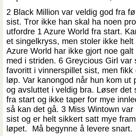
2 Black Million var veldig god fra f
sist. Tror ikke han skal ha noen p
utfordre 1 Azure World fra start. Ka
et singelkryss, men stoler ikke helt
Azure World har ikke gjort noe galt 
med i striden. 6 Greycious Girl var sp
favoritt i vinnerspillet sist, men fikk
løp. Var kanongod når hun kom ut 
og avsluttet i veldig bra. Løser det
fra start og ikke taper for mye innl
så kan det gå. 3 Miss Wintown var 
sist og er helt sikkert satt mye fram
løpet. Må begynne å levere snart.