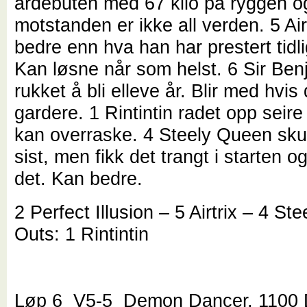
årdebuten med 67 kilo på ryggen o
motstanden er ikke all verden. 5 Air
bedre enn hva han har prestert tidlig
Kan løsne når som helst. 6 Sir Ben
rukket å bli elleve år. Blir med hvis
gardere. 1 Rintintin radet opp seire 
kan overraske. 4 Steely Queen sku
sist, men fikk det trangt i starten o
det. Kan bedre.
2 Perfect Illusion – 5 Airtrix – 4 S
Outs: 1 Rintintin
Løp 6 V5-5 Demon Dancer, 1100 