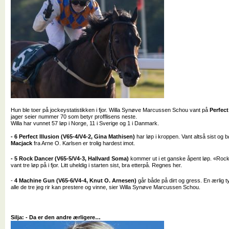
Hun ble toer på jockeystatistikken i fjor. Willa Synøve Marcussen Schou vant på
Perfect
jager seier nummer 70 som betyr profflisens neste.
Willa har vunnet 57 løp i Norge, 11 i Sverige og 1 i Danmark.
- 6 Perfect Illusion (V65-4/V4-2, Gina Mathisen)
har løp i kroppen. Vant altså sist og 
Macjack
fra Arne O. Karlsen er trolig hardest imot.
- 5 Rock Dancer (V65-5/V4-3, Hallvard Soma)
kommer ut i et ganske åpent løp. «Rock
vant tre løp på i fjor. Litt uheldig i starten sist, bra etterpå. Regnes her.
-
4 Machine Gun (V65-6/V4-4, Knut O. Arnesen)
går både på dirt og gress. En ærlig t
alle de tre jeg rir kan prestere og vinne, sier Willa Synøve Marcussen Schou.
Silja: - Da er den andre ærligere…