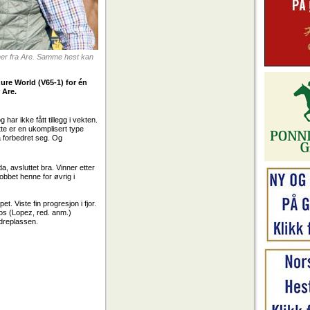
ner fra Are. Samme hest kan
ure World (V65-1) for én
 Are.
ar ikke fått tillegg i vekten.
tte er en ukomplisert type
 forbedret seg. Og
da, avsluttet bra. Vinner
etter
jobbet henne for øvrig i
. Viste fin progresjon i fjor.
los (Lopez, red. anm.)
ndreplassen.