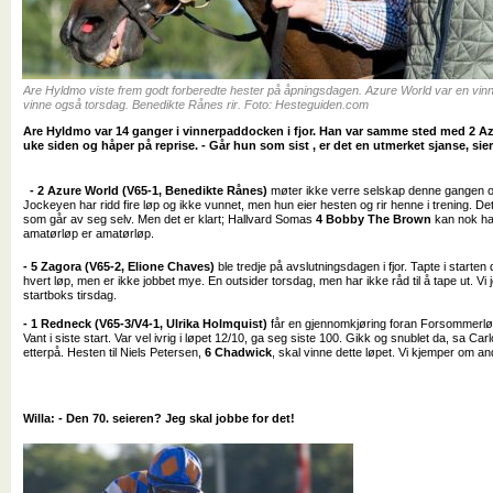
Are Hyldmo viste frem godt forberedte hester på åpningsdagen. Azure World var en vin
vinne også torsdag. Benedikte Rånes rir. Foto: Hesteguiden.com
Are Hyldmo var 14 ganger i vinnerpaddocken i fjor. Han var samme sted med 2 Az
uke siden og håper på reprise. - Går hun som sist , er det en utmerket sjanse, sier
- 2 Azure World (V65-1, Benedikte Rånes)
møter ikke verre selskap denne gangen og h
Jockeyen har ridd fire løp og ikke vunnet, men hun eier hesten og rir henne i trening. De
som går av seg selv. Men det er klart; Hallvard Somas
4 Bobby The Brown
kan nok ha
amatørløp er amatørløp.
- 5 Zagora (V65-2, Elione Chaves)
ble tredje på avslutningsdagen i fjor. Tapte i starten 
hvert løp, men er ikke jobbet mye. En outsider torsdag, men har ikke råd til å tape ut. Vi 
startboks tirsdag.
- 1 Redneck (V65-3/V4-1, Ulrika Holmquist)
får en gjennomkjøring foran Forsommerløpet
Vant i siste start. Var
vel
ivrig i løpet 12/10, ga seg siste 100. Gikk og snublet da, sa Car
etterpå. Hesten til Niels Petersen,
6 Chadwick
, skal vinne dette løpet. Vi kjemper om a
Willa: - Den 70. seieren? Jeg skal jobbe for det!