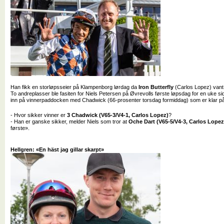
Han fikk en storløpsseier på Klampenborg lørdag da
Iron Butterfly
(Carlos Lopez) vant
To andreplasser ble fasiten for Niels Petersen på Øvrevolls første løpsdag for en uke s
inn på vinnerpaddocken med Chadwick (66-prosenter torsdag formiddag) som er klar på t
- Hvor sikker vinner er
3 Chadwick (V65-3/V4-1, Carlos Lopez)
?
- Han er ganske sikker, melder Niels som tror at
Oche Dart (V65-5/V4-3, Carlos Lopez
første
».
Hellgren: «En häst jag gillar skarpt»