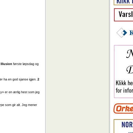
 Illusion
første løpsdag og
bør ha en god sjanse igjen.
2
y» er en ærlig hest som jeg
ype som gir alt. Jeg mener