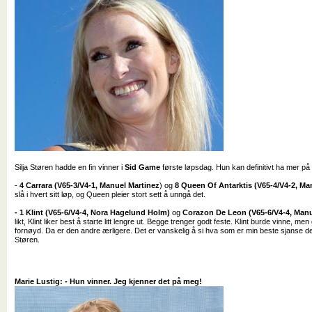
Silja Støren hadde en fin vinner i
Sid Game
første løpsdag. Hun kan definitivt ha mer på 
-
4 Carrara
(V65-3/V4-1, Manuel Martinez
) og
8 Queen Of Antarktis
(V65-4/V4-2, Ma
slå i hvert sitt løp, og Queen pleier stort sett å unngå det.
- 1 Klint (V65-6/V4-4, Nora Hagelund Holm)
og
Corazon De Leon (V65-6/V4-4, Manu
likt, Klint liker best å starte litt lengre ut. Begge trenger godt feste. Klint burde vinne, men
fornøyd. Da er den andre ærligere. Det er vanskelig å si hva som er min beste sjanse de
Støren.
Marie Lustig: - Hun vinner. Jeg kjenner det på meg!