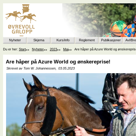
Nyheter
Skjema
Kurs/info
Reglement
Publikasjoner
Avl/Br
Du er her:
Start
Nyheter
2023
Mai
Are håper på Azure World og ønskerepris
Are håper på Azure World og ønskereprise!
Skrevet av Tom W. Johannessen,
03.05.2023