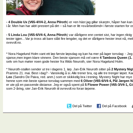
- 4 Double Ux (V65-4/V4-2, Anna Pilroth
) er «en häst jag gillar skarpt», håper han k
i år. Men han har aldri prestert på dirt – så han er litt «svårbedömd» i første starten for o
- 5 Linda Lou (V65-6/V4-4, Anna Pilroth
) var dårligere enn ventet sist, har ingen riktig
tester igjen…Var jo tross alt bare slått fire lengder, og det er dårligere hester imot nå, mel
ovevoll.no.
* Nora Hagelund Holm vant ett løp første løpsdag og kan ha mer på lager torsdag: - Jeg
sjanse,men ingen klare vinnere. Den beste sjansen må vel være
4 Tambora Queen (1.
selv om hun møter noen gode hester fra Wido Neuroth, sier Nora Hagelund Holm.
* Neuroth-stallen sender ut tre i dagens 1. løp. Jan-Erik Neuroth sitter på
2 Mystery Nig
Pramms 21. mai. Best i dag? - Vanskelig å si. Alle trener bra, og alle tre trenger løpet. K
Leo
(Sandro De Paiva, red. anm.) som er skikkelig bra i trening. Mystery Night har mye 
henne som min beste sjanse torsdag sammen med
6 Oliver (V65-6/V4-4, Pål Jørgen 
er ute på en passende distanse. Jeg er også spent på
5 Flower Power (V65-3/V4-1, G
som 2-åring, sier Jan-Erik Neuroth til ovrevoll.no foran løpene.
Del på Twitter
Del på Facebook