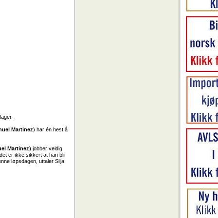
lager.
nuel Martinez
) har én hest å
el Martinez)
jobber veldig
 det er ikke sikkert at han blir
nne løpsdagen, uttaler Silja