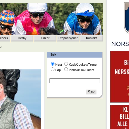
eeders
Derby
Linker
Proposisjoner
Kontakt
e!
Søk
Hest
Kusk/Jockey/Trener
Løp
Innhold/Dokument