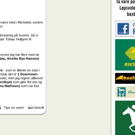
an være med i Michelets senere
ss.
 forklaring på hvorfor. Så vi
der Tobias Hellgren til
 synes jeg har flere med ok
 løp, Annike Bye Hansen)
ht
- som er tiltenkt en start i
anskje det er
1 Downtown
vekt, men jeg regner allikevel
Nordbye)
som gikk fint sist og
ina Mathisen)
som var bra
Tips en venn!
Utskrift