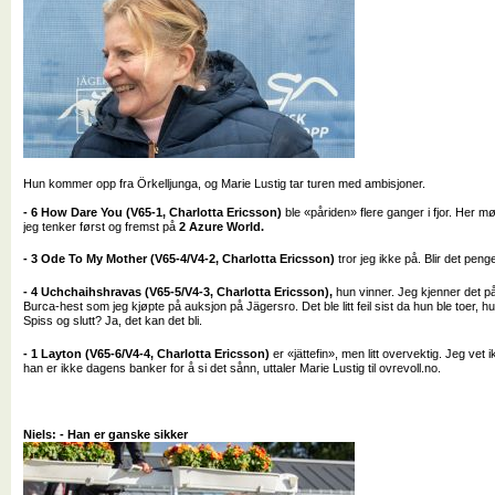
Hun kommer opp fra Örkelljunga, og Marie Lustig tar turen med ambisjoner.
- 6 How Dare You (V65-1, Charlotta Ericsson)
ble «påriden» flere ganger i fjor. Her mø
jeg tenker først og fremst på
2 Azure World.
- 3 Ode To My Mother (V65-4/V4-2, Charlotta Ericsson)
tror jeg ikke på. Blir det penge
- 4 Uchchaihshravas (V65-5/V4-3, Charlotta Ericsson),
hun vinner. Jeg kjenner det på
Burca-hest som jeg kjøpte på auksjon på Jägersro. Det ble litt feil sist da hun ble toer, hun 
Spiss og slutt? Ja, det kan det bli.
- 1 Layton (V65-6/V4-4, Charlotta Ericsson)
er «jättefin», men litt overvektig. Jeg ve
han er ikke dagens banker for å si det sånn, uttaler Marie Lustig til ovrevoll.no.
Niels: - Han er ganske sikker