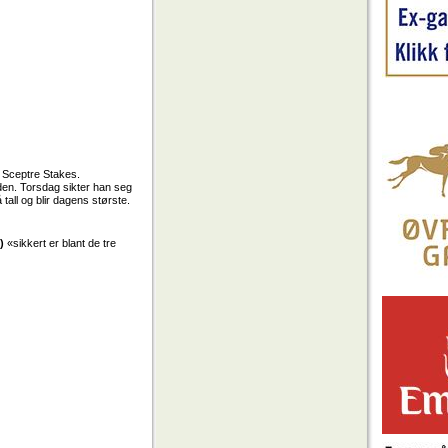
 Sceptre Stakes.
iden. Torsdag sikter han seg
all og blir dagens største.
)
«
sikkert er blant de tre