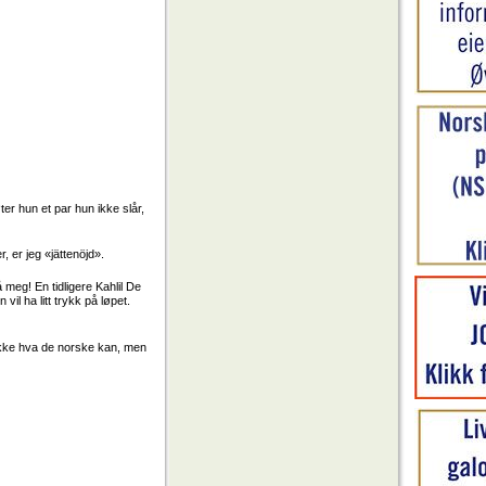
ter hun et par hun ikke slår,
r, er jeg «jättenöjd».
 meg! En tidligere Kahlil De
vil ha litt trykk på løpet.
t ikke hva de norske kan, men