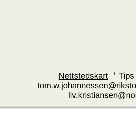
Nettstedskart
Tips
tom.w.johannessen@riksto
liv.kristiansen@n