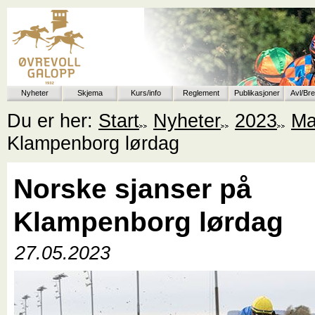
Nyheter
Skjema
Kurs/info
Reglement
Publikasjoner
Avl/Br
Du er her:
Start
Nyheter
2023
Ma
Klampenborg lørdag
Norske sjanser på
Klampenborg lørdag
27.05.2023