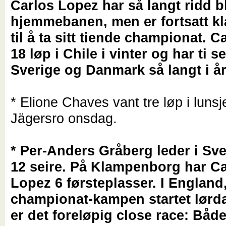
Carlos Lopez har så langt ridd b
hjemmebanen, men er fortsatt kla
til å ta sitt tiende championat.
Ca
18 løp i Chile i vinter og har ti se
Sverige og Danmark så langt i år
* Elione Chaves vant tre løp i luns
Jägersro onsdag.
* Per-Anders Gråberg leder i Sv
12 seire. På Klampenborg har C
Lopez 6 førsteplasser. I England
championat-kampen startet lørda
er det foreløpig close race: Båd