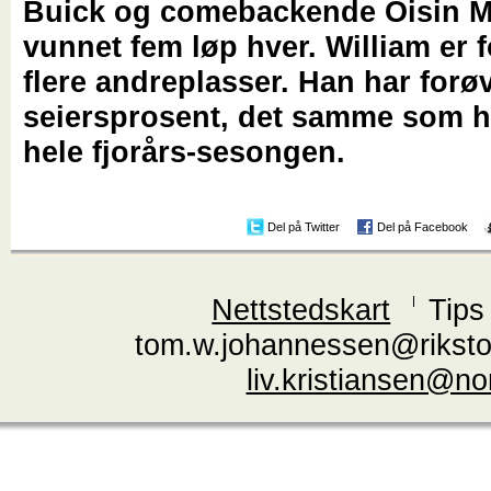
Buick og comebackende Oisin M
vunnet fem løp hver. William er 
flere andreplasser. Han har forøv
seiersprosent, det samme som h
hele fjorårs-sesongen.
Del på Twitter
Del på Facebook
Nettstedskart
Tips
tom.w.johannessen@riksto
liv.kristiansen@n