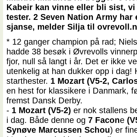
Kabeir kan vinne eller bli sist, vi
tester. 2 Seven Nation Army har
sjanse, melder Silja til ovrevoll.
* 12 ganger champion på rad; Niel
hadde 38 besøk i Øvrevolls vinner
fjor, null så langt i år. Det er ikke ve
utenkelig at han dukker opp i dag! 
starthester.
1 Mozart (V5-2, Carlo
en hest for klassikere i Danmark, f
fremst Dansk Derby.
-
1 Mozart (V5-2)
er nok stallens b
i dag. Både denne og
7 Facon
e
(V5
Synøve Marcussen Schou
) er fin