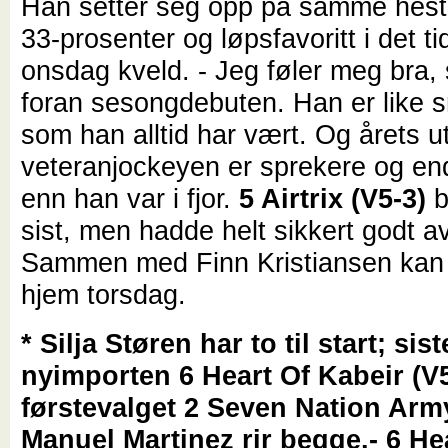
Han setter seg opp på samme hest 
33-prosenter og løpsfavoritt i det tid
onsdag kveld. - Jeg føler meg bra, 
foran sesongdebuten. Han er like 
som han alltid har vært. Og årets 
veteranjockeyen er sprekere og en
enn han var i fjor.
5 Airtrix (V5-3)
b
sist, men hadde helt sikkert godt av
Sammen med Finn Kristiansen kan 
hjem torsdag.
* Silja Støren har to til start; sis
nyimporten 6 Heart Of Kabeir (V
førstevalget 2 Seven Nation Army
Manuel Martinez rir begge.- 6 He