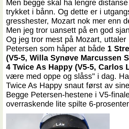
Men begge skal ha lengre distanse 
trykket i bånn. Og dette er i utgan
gresshester, Mozart nok mer enn d
Men jeg tror uansett på en god sjan
Og jeg tror mest på Mozart, uttaler
Petersen som håper at både
1 Str
(V5-5, Willa Synøve Marcussen 
4 Twice As Happy (V5-5, Carlos 
være med oppe og slåss" i dag. Ha
Twice As Happy snaut først av sin
Begge Petersen-hestene i V5-final
overraskende lite spilte 6-prosenter