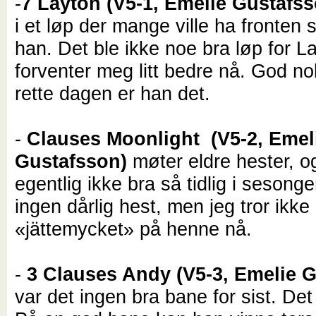
-
7 Layton (V5-1, Emelie Gustafs
i et løp der mange ville ha fronten 
han. Det ble ikke noe bra løp for L
forventer meg litt bedre nå. God n
rette dagen er han det.
-
Clauses Moonlight (V5-2, Emel
Gustafsson)
møter eldre hester, o
egentlig ikke bra så tidlig i sesong
ingen dårlig hest, men jeg tror ikke
«jättemycket» på henne nå.
-
3 Clauses Andy (V5-3, Emelie 
var det ingen bra bane for sist. Det 