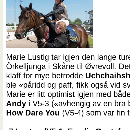
Marie Lustig tar igjen den lange tur
Örkelljunga i Skåne til Øvrevoll. De
klaff for mye betrodde
Uchchaihsh
ble «påridd og paff, fikk også vid 
Marie er litt optimist igjen med båd
Andy
i V5-3 («avhengig av en bra
How Dare
You
(V5-4) som var fin t