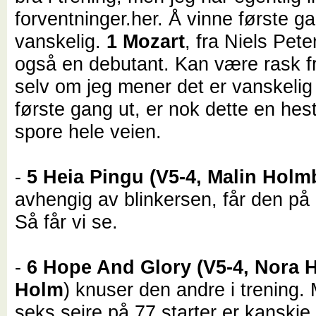
forventninger.her. Å vinne første ga
vanskelig.
1 Mozart
, fra Niels Pete
også en debutant.
Kan
være rask fr
selv om jeg mener det er vanskelig
første gang ut, er nok dette en he
spore hele veien.
-
5 Heia Pingu (V5-4, Malin Holm
avhengig av blinkersen, får den på 
Så får vi se.
-
6 Hope And Glory (V5-4, Nora 
Holm
) knuser den andre i trening.
seks seire på 77 starter er kanskje