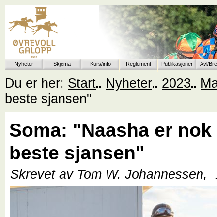
Nyheter
Skjema
Kurs/info
Reglement
Publikasjoner
Avl/Br
Du er her:
Start
Nyheter
2023
Ma
beste sjansen"
Soma: "Naasha er nok
beste sjansen"
Skrevet av Tom W. Johannessen,