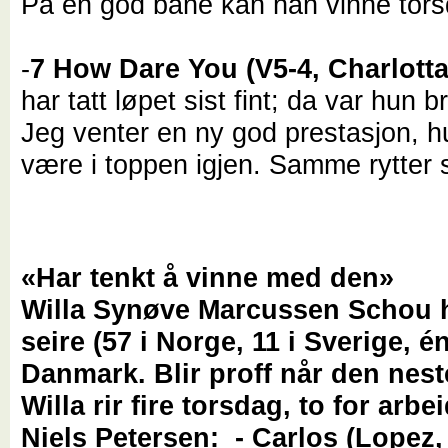
På en god bane kan han vinne tors
-
7 How Dare You (V5-4, Charlott
har tatt løpet sist fint; da var hun 
Jeg venter en ny god prestasjon, 
være i toppen igjen. Samme rytter
«Har tenkt å vinne med den»
Willa Synøve Marcussen Schou 
seire (57 i Norge, 11 i Sverige, én
Danmark. Blir proff når den nes
Willa rir fire torsdag, to for arbe
Niels Petersen: - Carlos (Lopez,