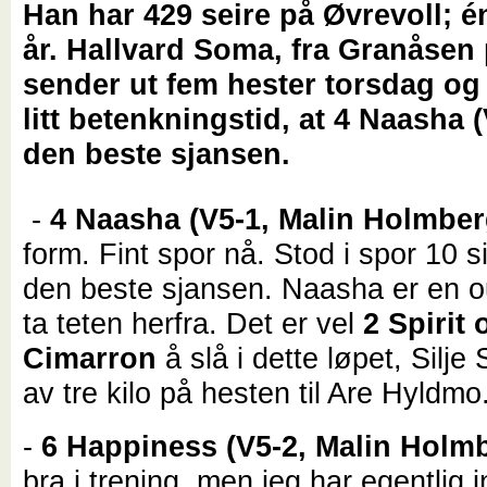
Han har 429 seire på Øvrevoll; én
år. Hallvard Soma, fra Granåsen
sender ut fem hester torsdag og t
litt betenkningstid, at 4 Naasha (
den beste sjansen.
-
4 Naasha (V5-1, Malin Holmber
form. Fint spor nå. Stod i spor 10 s
den beste sjansen. Naasha er en o
ta teten herfra. Det er vel
2 Spirit 
Cimarron
å slå i dette løpet, Silje 
av tre kilo på hesten til Are Hyldmo
-
6 Happiness (V5-2, Malin Holm
bra i trening, men jeg har egentlig 