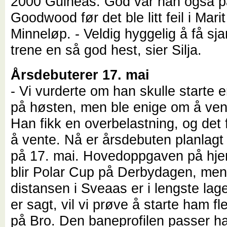
2000 Guineas. God var han også 
Goodwood før det ble litt feil i Mari
Minneløp.
- Veldig hyggelig å få sja
trene en så god hest, sier Silja.
Årsdebuterer 17. mai
- Vi vurderte om han skulle starte 
på høsten, men ble enige om å vente 
Han fikk en overbelastning, og det f
å vente. Nå er årsdebuten planlagt t
på 17. mai. Hovedoppgaven på h
blir Polar Cup på Derbydagen, men
distansen i Sveaas er i lengste lage
er sagt, vil vi prøve å starte ham f
på Bro. Den baneprofilen passer h