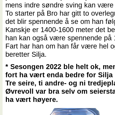
mens indre søndre sving kan være l
To starter på Bro har gitt to overle
det blir spennende å se om han føl
Kanskje er 1400-1600 meter det b
han kan også være spennende på 
Fart har han om han får være hel og
beretter Silja.
* Sesongen 2022 ble helt ok, m
fort ha vært enda bedre for Silja
Tre seire, ti andre- og ni tredjep
Øvrevoll var bra selv om seierst
ha vært høyere.