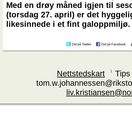
Med en drøy måned igjen til ses
(torsdag 27. april) er det hyggelig
likesinnede i et fint galoppmiljø.
Del på Twitter
Del på Facebook
Nettstedskart
Tips
tom.w.johannessen@riksto
liv.kristiansen@n