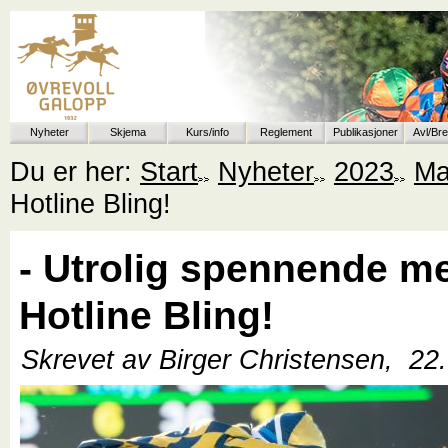
Nyheter
Skjema
Kurs/info
Reglement
Publikasjoner
Avl/Br
Du er her:
Start
Nyheter
2023
Ma
Hotline Bling!
- Utrolig spennende m
Hotline Bling!
Skrevet av Birger Christensen,
22